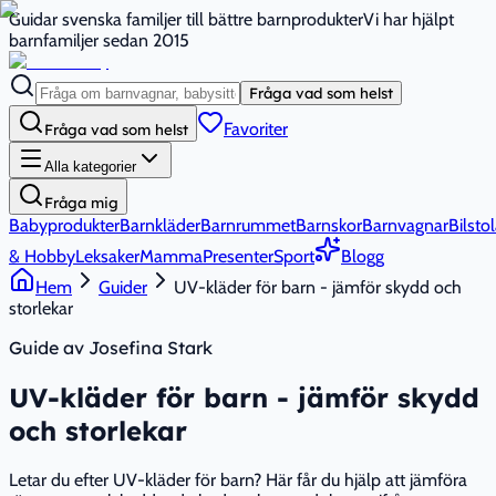
Guidar svenska familjer till bättre barnprodukter
Vi har hjälpt
barnfamiljer sedan 2015
Fråga vad som helst
Favoriter
Fråga vad som helst
Alla kategorier
Fråga mig
Babyprodukter
Barnkläder
Barnrummet
Barnskor
Barnvagnar
Bilstol
& Hobby
Leksaker
Mamma
Presenter
Sport
Blogg
Hem
Guider
UV-kläder för barn - jämför skydd och
storlekar
Guide av Josefina Stark
UV-kläder för barn - jämför skydd
och storlekar
Letar du efter UV-kläder för barn? Här får du hjälp att jämföra