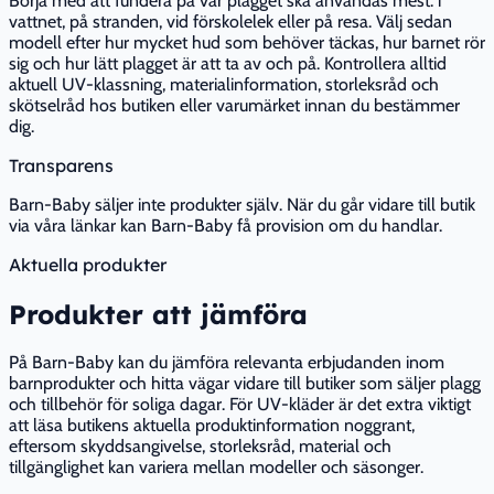
Börja med att fundera på var plagget ska användas mest: i
vattnet, på stranden, vid förskolelek eller på resa. Välj sedan
modell efter hur mycket hud som behöver täckas, hur barnet rör
sig och hur lätt plagget är att ta av och på. Kontrollera alltid
aktuell UV-klassning, materialinformation, storleksråd och
skötselråd hos butiken eller varumärket innan du bestämmer
dig.
Transparens
Barn-Baby säljer inte produkter själv. När du går vidare till butik
via våra länkar kan Barn-Baby få provision om du handlar.
Aktuella produkter
Produkter att jämföra
På Barn-Baby kan du jämföra relevanta erbjudanden inom
barnprodukter och hitta vägar vidare till butiker som säljer plagg
och tillbehör för soliga dagar. För UV-kläder är det extra viktigt
att läsa butikens aktuella produktinformation noggrant,
eftersom skyddsangivelse, storleksråd, material och
tillgänglighet kan variera mellan modeller och säsonger.