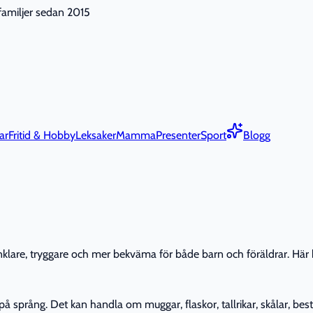
nfamiljer sedan 2015
ar
Fritid & Hobby
Leksaker
Mamma
Presenter
Sport
Blogg
lare, tryggare och mer bekväma för både barn och föräldrar. Här kan
å språng. Det kan handla om muggar, flaskor, tallrikar, skålar, bes