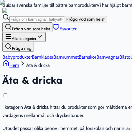
Guidar svenska familjer till bättre barnprodukter
Vi har hjälpt bar
Fråga vad som helst
Favoriter
Fråga vad som helst
Alla kategorier
Fråga mig
Babyprodukter
Barnkläder
Barnrummet
Barnskor
Barnvagnar
Bilstol
Hem
Äta & dricka
Äta & dricka
I kategorin
Äta & dricka
hittar du produkter som gör måltiderna enk
vardagens mellanmål och dryckestunder.
Utbudet passar olika behov i hemmet, på förskolan och när ni är p