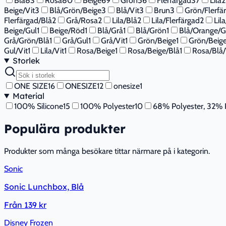
Blå
83
Rosa
80
Beige
69
Grön
56
Flerfärgad
37
Lila
2
Beige/Vit
3
Blå/Grön/Beige
3
Blå/Vit
3
Brun
3
Grön/Flerfä
Flerfärgad/Blå
2
Grå/Rosa
2
Lila/Blå
2
Lila/Flerfärgad
2
Lil
Beige/Gul
1
Beige/Röd
1
Blå/Grå
1
Blå/Grön
1
Blå/Orange/G
Grå/Grön/Blå
1
Grå/Gul
1
Grå/Vit
1
Grön/Beige
1
Grön/Beige
Gul/Vit
1
Lila/Vit
1
Rosa/Beige
1
Rosa/Beige/Blå
1
Rosa/Blå/
Storlek
ONE SIZE
16
ONESIZE
12
onesize
1
Material
100% Silicone
15
100% Polyester
10
68% Polyester, 32% 
Populära produkter
Produkter som många besökare tittar närmare på i kategorin.
Sonic
Sonic Lunchbox, Blå
Från
139 kr
Disney Frozen