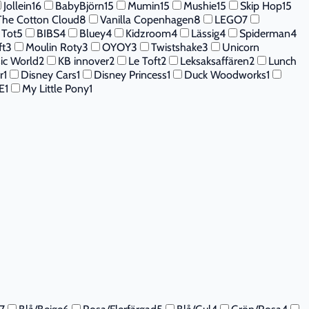
Jollein
16
BabyBjörn
15
Mumin
15
Mushie
15
Skip Hop
15
The Cotton Cloud
8
Vanilla Copenhagen
8
LEGO
7
 Tot
5
BIBS
4
Bluey
4
Kidzroom
4
Lässig
4
Spiderman
4
ft
3
Moulin Roty
3
OYOY
3
Twistshake
3
Unicorn
sic World
2
KB innover
2
Le Toft
2
Leksaksaffären
2
Lunch
r
1
Disney Cars
1
Disney Princess
1
Duck Woodworks
1
E
1
My Little Pony
1