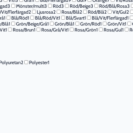
5
Vit
13
Grå
11
Blå/Flerfärgad
9
Gul
9
Orange
7
Vit/Rosa
rgad
3
Mönster/multi
3
Röd
3
Röd/Beige
3
Röd/Blå/Rosa
3
a/Vit/Flerfärgad
2
Ljusrosa
2
Rosa/Blå
2
Röd/Blå
2
Vit/Gul
2
rå
1
Blå/Röd
1
Blå/Röd/Vit
1
Blå/Svart
1
Blå/Vit/Flerfärgad
1
/Blå
1
Grön/Beige/Grå
1
Grön/Blå
1
Grön/Röd
1
Grön/Vit
1
Vit
1
Rosa/Brun
1
Rosa/Grå/Vit
1
Rosa/Grön
1
Rosa/Gul
1
R
Polyuretan
2
Polyester
1