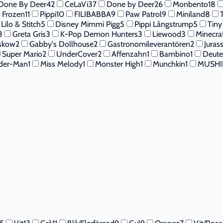
Done By Deer
42
CeLaVi
37
Done by Deer
26
Monbento
18
 Frozen
11
Pippi
10
FILIBABBA
9
Paw Patrol
9
Miniland
8
Lilo & Stitch
5
Disney Mimmi Pigg
5
Pippi Långstrump
5
Tiny
3
Greta Gris
3
K-Pop Demon Hunters
3
Liewood
3
Minecra
eskow
2
Gabby's Dollhouse
2
Gastronomileverantören
2
Juras
Super Mario
2
UnderCover
2
Affenzahn
1
Bambino
1
Deute
ider-Man
1
Miss Melody
1
Monster High
1
Munchkin
1
MUSHI