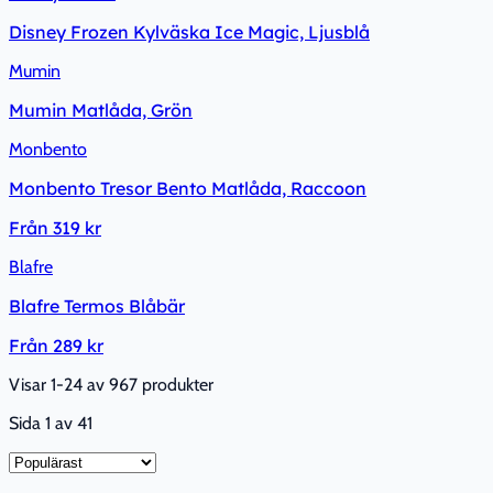
Disney Frozen Kylväska Ice Magic, Ljusblå
Mumin
Mumin Matlåda, Grön
Monbento
Monbento Tresor Bento Matlåda, Raccoon
Från
319 kr
Blafre
Blafre Termos Blåbär
Från
289 kr
Visar 1-24 av 967 produkter
Sida
1
av
41