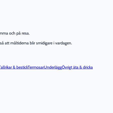
emma och på resa.
 så att måltiderna blir smidigare i vardagen.
Tallrikar & bestick
Termosar
Underlägg
Övrigt äta & dricka