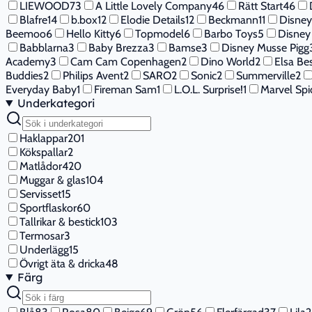
LIEWOOD
73
A Little Lovely Company
46
Rätt Start
46
Blafre
14
b.box
12
Elodie Details
12
Beckmann
11
Disney
Beemoo
6
Hello Kitty
6
Topmodel
6
Barbo Toys
5
Disney 
Babblarna
3
Baby Brezza
3
Bamse
3
Disney Musse Pigg
Academy
3
Cam Cam Copenhagen
2
Dino World
2
Elsa B
Buddies
2
Philips Avent
2
SARO
2
Sonic
2
Summerville
2
Everyday Baby
1
Fireman Sam
1
L.O.L. Surprise!
1
Marvel Sp
Underkategori
Haklappar
201
Kökspallar
2
Matlådor
420
Muggar & glas
104
Servisset
15
Sportflaskor
60
Tallrikar & bestick
103
Termosar
3
Underlägg
15
Övrigt äta & dricka
48
Färg