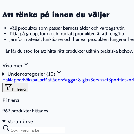
Att tänka på innan du väljer
Välj produkter som passar barnets ålder och vardagsrutin.
Titta på grepp, form och hur lätt produkten är att rengöra.
Jämför material, funktioner och hur väl produkten fungerar h
Här får du stöd för att hitta rätt produkter utifrån praktiska behov,
Visa mer
Underkategorier (
10
)
Haklappar
Kökspallar
Matlådor
Muggar & glas
Servisset
Sportflaskor
Filtrera
Filtrera
967
produkter hittades
Varumärke