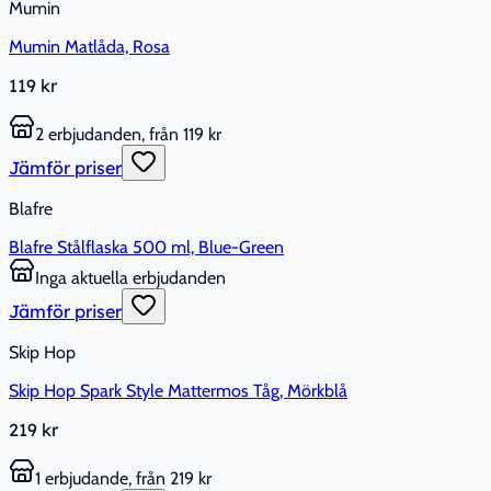
Mumin
Mumin Matlåda, Rosa
119 kr
2 erbjudanden, från 119 kr
Jämför priser
Blafre
Blafre Stålflaska 500 ml, Blue-Green
Inga aktuella erbjudanden
Jämför priser
Skip Hop
Skip Hop Spark Style Mattermos Tåg, Mörkblå
219 kr
1 erbjudande, från 219 kr