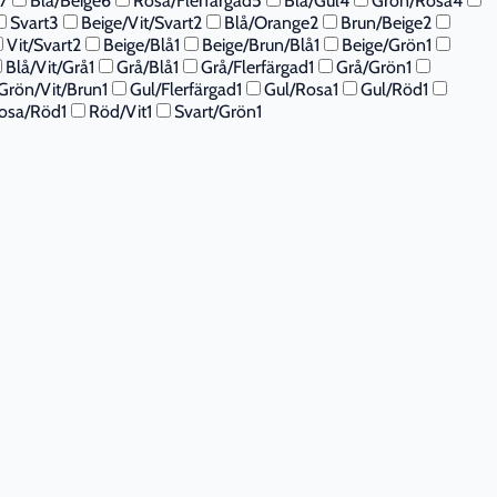
7
Blå/Beige
6
Rosa/Flerfärgad
5
Blå/Gul
4
Grön/Rosa
4
Svart
3
Beige/Vit/Svart
2
Blå/Orange
2
Brun/Beige
2
Vit/Svart
2
Beige/Blå
1
Beige/Brun/Blå
1
Beige/Grön
1
Blå/Vit/Grå
1
Grå/Blå
1
Grå/Flerfärgad
1
Grå/Grön
1
Grön/Vit/Brun
1
Gul/Flerfärgad
1
Gul/Rosa
1
Gul/Röd
1
osa/Röd
1
Röd/Vit
1
Svart/Grön
1