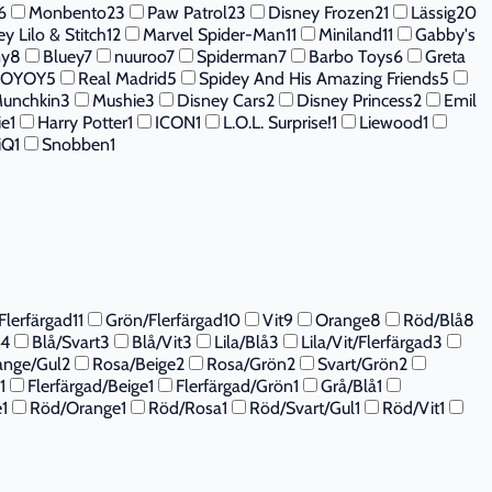
6
Monbento
23
Paw Patrol
23
Disney Frozen
21
Lässig
20
y Lilo & Stitch
12
Marvel Spider-Man
11
Miniland
11
Gabby's
my
8
Bluey
7
nuuroo
7
Spiderman
7
Barbo Toys
6
Greta
OYOY
5
Real Madrid
5
Spidey And His Amazing Friends
5
unchkin
3
Mushie
3
Disney Cars
2
Disney Princess
2
Emil
ie
1
Harry Potter
1
ICON
1
L.O.L. Surprise!
1
Liewood
1
iQ
1
Snobben
1
Flerfärgad
11
Grön/Flerfärgad
10
Vit
9
Orange
8
Röd/Blå
8
4
Blå/Svart
3
Blå/Vit
3
Lila/Blå
3
Lila/Vit/Flerfärgad
3
ange/Gul
2
Rosa/Beige
2
Rosa/Grön
2
Svart/Grön
2
1
Flerfärgad/Beige
1
Flerfärgad/Grön
1
Grå/Blå
1
e
1
Röd/Orange
1
Röd/Rosa
1
Röd/Svart/Gul
1
Röd/Vit
1