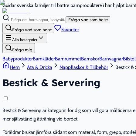
Guidar svenska familjer till bättre barnprodukter
Vi har hjälpt bar
Fråga vad som helst
Favoriter
Fråga vad som helst
Alla kategorier
Fråga mig
Babyprodukter
Barnkläder
Barnrummet
Barnskor
Barnvagnar
Bilstol
Hem
Äta & Dricka
Nappflaskor & Tillbehör
Bestick & 
Bestick & Servering
Bestick & Servering är kategorin för dig som vill göra måltiderna 
mer självständig ätträning vid bordet.
Föräldrar brukar jämföra sådant som material, form, grepp, storlek