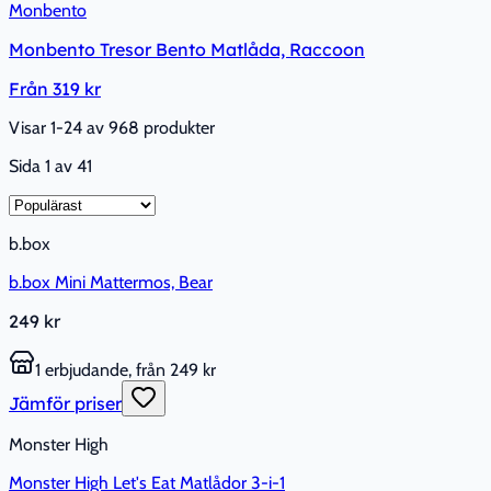
Monbento
Monbento Tresor Bento Matlåda, Raccoon
Från
319 kr
Visar 1-24 av 968 produkter
Sida
1
av
41
b.box
b.box Mini Mattermos, Bear
249 kr
1 erbjudande, från 249 kr
Jämför priser
Monster High
Monster High Let's Eat Matlådor 3-i-1