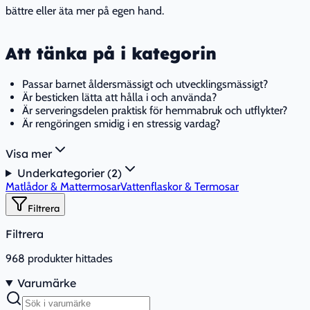
bättre eller äta mer på egen hand.
Att tänka på i kategorin
Passar barnet åldersmässigt och utvecklingsmässigt?
Är besticken lätta att hålla i och använda?
Är serveringsdelen praktisk för hemmabruk och utflykter?
Är rengöringen smidig i en stressig vardag?
Visa mer
Underkategorier (
2
)
Matlådor & Mattermosar
Vattenflaskor & Termosar
Filtrera
Filtrera
968
produkter hittades
Varumärke