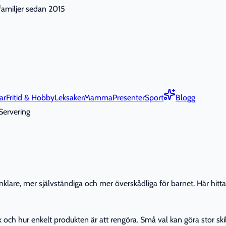
nfamiljer sedan 2015
ar
Fritid & Hobby
Leksaker
Mamma
Presenter
Sport
Blogg
Servering
enklare, mer självständiga och mer överskådliga för barnet. Här hitt
 och hur enkelt produkten är att rengöra. Små val kan göra stor skil