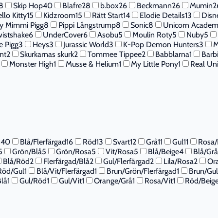
8
Skip Hop
40
Blafre
28
b.box
26
Beckmann
26
Mumin
2
llo Kitty
15
Kidzroom
15
Rätt Start
14
Elodie Details
13
Disne
y Mimmi Pigg
8
Pippi Långstrump
8
Sonic
8
Unicorn Acade
istshake
6
UnderCover
6
Asobu
5
Moulin Roty
5
Nuby
5
e Pigg
3
Heys
3
Jurassic World
3
K-Pop Demon Hunters
3
M
nt
2
Skurkarnas skurk
2
Tommee Tippee
2
Babblarna
1
Barb
Monster High
1
Musse & Helium
1
My Little Pony
1
Real Un
d
40
Blå/Flerfärgad
16
Röd
13
Svart
12
Grå
11
Gul
11
Rosa/
5
Grön/Blå
5
Grön/Rosa
5
Vit/Rosa
5
Blå/Beige
4
Blå/Grå
Blå/Röd
2
Flerfärgad/Blå
2
Gul/Flerfärgad
2
Lila/Rosa
2
Or
Röd/Gul
1
Blå/Vit/Flerfärgad
1
Brun/Grön/Flerfärgad
1
Brun/Gul
Blå
1
Gul/Röd
1
Gul/Vit
1
Orange/Grå
1
Rosa/Vit
1
Röd/Beig