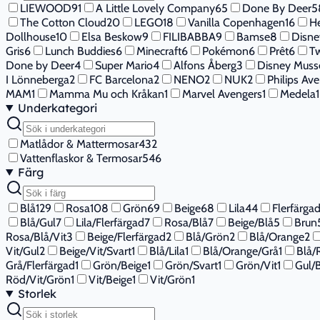
LIEWOOD
91
A Little Lovely Company
65
Done By Deer
5
The Cotton Cloud
20
LEGO
18
Vanilla Copenhagen
16
He
Dollhouse
10
Elsa Beskow
9
FILIBABBA
9
Bamse
8
Disne
Gris
6
Lunch Buddies
6
Minecraft
6
Pokémon
6
Prêt
6
Tw
Done by Deer
4
Super Mario
4
Alfons Åberg
3
Disney Muss
I Lönneberga
2
FC Barcelona
2
NENO
2
NUK
2
Philips Ave
MAM
1
Mamma Mu och Kråkan
1
Marvel Avengers
1
Medela
1
Underkategori
Matlådor & Mattermosar
432
Vattenflaskor & Termosar
546
Färg
Blå
129
Rosa
108
Grön
69
Beige
68
Lila
44
Flerfärga
Blå/Gul
7
Lila/Flerfärgad
7
Rosa/Blå
7
Beige/Blå
5
Brun
Rosa/Blå/Vit
3
Beige/Flerfärgad
2
Blå/Grön
2
Blå/Orange
2
Vit/Gul
2
Beige/Vit/Svart
1
Blå/Lila
1
Blå/Orange/Grå
1
Blå/
Grå/Flerfärgad
1
Grön/Beige
1
Grön/Svart
1
Grön/Vit
1
Gul/
Röd/Vit/Grön
1
Vit/Beige
1
Vit/Grön
1
Storlek