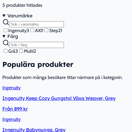
5
produkter hittades
Varumärke
Ingenuity
3
AXI
1
Step2
1
Färg
Grå
3
Multi
2
Populära produkter
Produkter som många besökare tittar närmare på i kategorin.
Ingenuity
Ingenuity Keep Cozy Gungstol Växa Weaver, Grey
Från
899 kr
Ingenuity
Ingenuity Babygunga, Grey