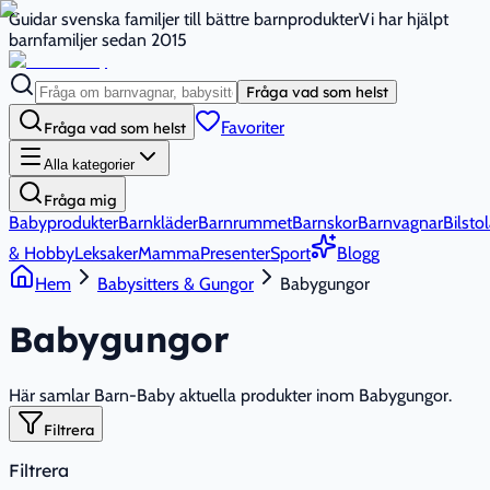
Guidar svenska familjer till bättre barnprodukter
Vi har hjälpt
barnfamiljer sedan 2015
Fråga vad som helst
Favoriter
Fråga vad som helst
Alla kategorier
Fråga mig
Babyprodukter
Barnkläder
Barnrummet
Barnskor
Barnvagnar
Bilstol
& Hobby
Leksaker
Mamma
Presenter
Sport
Blogg
Hem
Babysitters & Gungor
Babygungor
Babygungor
Här samlar Barn-Baby aktuella produkter inom Babygungor.
Filtrera
Filtrera