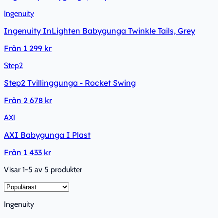
Ingenuity
Ingenuity InLighten Babygunga Twinkle Tails, Grey
Från
1 299 kr
Step2
Step2 Tvillinggunga - Rocket Swing
Från
2 678 kr
AXI
AXI Babygunga I Plast
Från
1 433 kr
Visar 1-5 av 5 produkter
Ingenuity