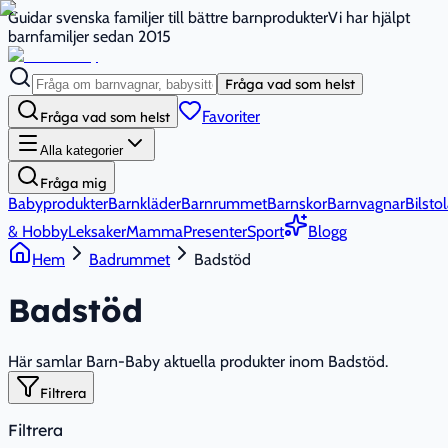
Guidar svenska familjer till bättre barnprodukter
Vi har hjälpt
barnfamiljer sedan 2015
Fråga vad som helst
Favoriter
Fråga vad som helst
Alla kategorier
Fråga mig
Babyprodukter
Barnkläder
Barnrummet
Barnskor
Barnvagnar
Bilstol
& Hobby
Leksaker
Mamma
Presenter
Sport
Blogg
Hem
Badrummet
Badstöd
Badstöd
Här samlar Barn-Baby aktuella produkter inom Badstöd.
Filtrera
Filtrera