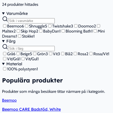
24
produkter hittades
Varumärke
Beemoo
6
Shnuggle
5
Twistshake
3
Doomoo
2
Maltex
2
Skip Hop
2
BabyDan
1
Blooming Bath
1
Mini
Dreams
1
Stokke
1
Färg
Grå
6
Beige
5
Grön
3
Vit
3
Blå
2
Rosa
2
Rosa/Vit
1
Vit/Grå
1
Vit/Gul
1
Material
100% polystyren
1
Populära produkter
Produkter som många besökare tittar närmare på i kategorin.
Beemoo
Beemoo CARE Badstöd, White