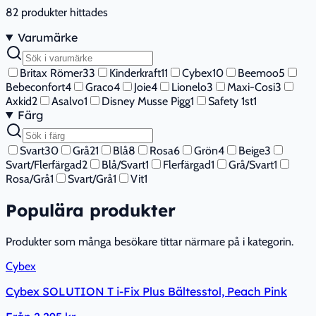
82
produkter hittades
Varumärke
Britax Römer
33
Kinderkraft
11
Cybex
10
Beemoo
5
Bebeconfort
4
Graco
4
Joie
4
Lionelo
3
Maxi-Cosi
3
Axkid
2
Asalvo
1
Disney Musse Pigg
1
Safety 1st
1
Färg
Svart
30
Grå
21
Blå
8
Rosa
6
Grön
4
Beige
3
Svart/Flerfärgad
2
Blå/Svart
1
Flerfärgad
1
Grå/Svart
1
Rosa/Grå
1
Svart/Grå
1
Vit
1
Populära produkter
Produkter som många besökare tittar närmare på i kategorin.
Cybex
Cybex SOLUTION T i-Fix Plus Bältesstol, Peach Pink