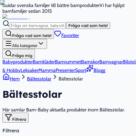
Guidar svenska familjer till bättre barnprodukter
Vi har hjälpt
barnfamiljer sedan 2015
Fråga vad som helst
Favoriter
Fråga vad som helst
Alla kategorier
Fråga mig
Babyprodukter
Barnkläder
Barnrummet
Barnskor
Barnvagnar
Bilstol
& Hobby
Leksaker
Mamma
Presenter
Sport
Blogg
Hem
Bältesstolar
Bältesstolar
Bältesstolar
Här samlar Barn-Baby aktuella produkter inom Bältesstolar.
Filtrera
Filtrera