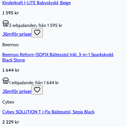
Kinderkraft I-LITE Babyskydd, Beige
1 595 kr
2 erbjudanden, från 1 595 kr
Jämför priser
Beemoo
Beemoo Reform ISOFIX Bältesstol Inkl. 3-in-1 Sparkskydd,
Black Stone
1 644 kr
1 erbjudande, från 1 644 kr
Jämför priser
Cybex
Cybex SOLUTION T i-Fix Bältesstol, Sepia Black
2 229 kr