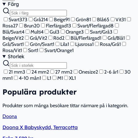
Färg
Svart
373
Grå
214
Beige
91
Grön
81
Blå
65
Vit
31
Rosa
27
Brun
20
Flerfärgad
13
Svart/Flerfärgad
8
Blå/Svart
4
Multi
4
Gul
3
Orange
3
Svart/Grå
3
Beige/Vit
2
Grå/Vit
2
Röd
2
Blå/Flerfärgad
1
Grå/Blå
1
Grå/Svart
1
Grön/Svart
1
Lila
1
Ljusrosa
1
Rosa/Grå
1
Rosa/Vit
1
Sort
1
Svart/Orange
1
Storlek
21 mm
3
24 mm
2
27 mm
2
Onesize
2
2-6 år
1
30
mm
1
4-10 mån
1
L
1
M
1
XL
1
Populära produkter
Produkter som många besökare tittar närmare på i kategorin.
Doona
Doona X Babyskydd, Terracotta