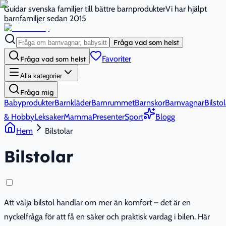
Guidar svenska familjer till bättre barnprodukter
Vi har hjälpt
barnfamiljer sedan 2015
Fråga vad som helst
Favoriter
Fråga vad som helst
Alla kategorier
Fråga mig
Babyprodukter
Barnkläder
Barnrummet
Barnskor
Barnvagnar
Bilstol
& Hobby
Leksaker
Mamma
Presenter
Sport
Blogg
Hem
Bilstolar
Bilstolar
Att välja bilstol handlar om mer än komfort – det är en
nyckelfråga för att få en säker och praktisk vardag i bilen. Här