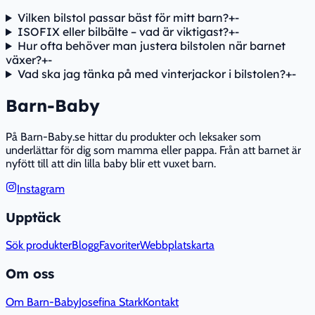
Vilken bilstol passar bäst för mitt barn?
+
-
ISOFIX eller bilbälte – vad är viktigast?
+
-
Hur ofta behöver man justera bilstolen när barnet
växer?
+
-
Vad ska jag tänka på med vinterjackor i bilstolen?
+
-
Barn-Baby
På Barn-Baby.se hittar du produkter och leksaker som
underlättar för dig som mamma eller pappa. Från att barnet är
nyfött till att din lilla baby blir ett vuxet barn.
Instagram
Upptäck
Sök produkter
Blogg
Favoriter
Webbplatskarta
Om oss
Om Barn-Baby
Josefina Stark
Kontakt