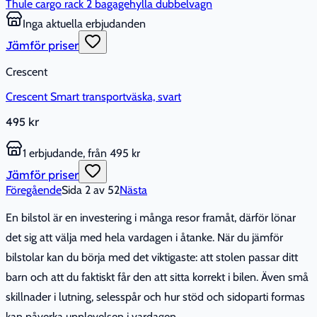
Thule cargo rack 2 bagagehylla dubbelvagn
Inga aktuella erbjudanden
Jämför priser
Crescent
Crescent Smart transportväska, svart
495 kr
1 erbjudande, från 495 kr
Jämför priser
Föregående
Sida
2
av
52
Nästa
En bilstol är en investering i många resor framåt, därför lönar
det sig att välja med hela vardagen i åtanke. När du jämför
bilstolar kan du börja med det viktigaste: att stolen passar ditt
barn och att du faktiskt får den att sitta korrekt i bilen. Även små
skillnader i lutning, selesspår och hur stöd och sidoparti formas
kan påverka upplevelsen i vardagen.