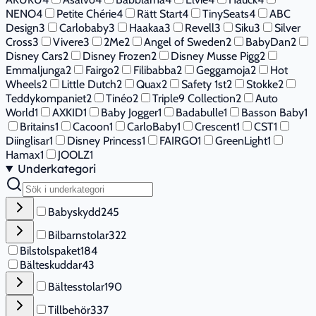
NENO
4
Petite Chérie
4
Rätt Start
4
TinySeats
4
ABC
Design
3
Carlobaby
3
Haakaa
3
Revell
3
Siku
3
Silver
Cross
3
Vivere
3
2Me
2
Angel of Sweden
2
BabyDan
2
Disney Cars
2
Disney Frozen
2
Disney Musse Pigg
2
Emmaljunga
2
Fairgo
2
Filibabba
2
Geggamoja
2
Hot
Wheels
2
Little Dutch
2
Quax
2
Safety 1st
2
Stokke
2
Teddykompaniet
2
Tinéo
2
Triple9 Collection
2
Auto
World
1
AXKID
1
Baby Jogger
1
Badabulle
1
Basson Baby
1
Britains
1
Cacoon
1
CarloBaby
1
Crescent
1
CST
1
Diinglisar
1
Disney Princess
1
FAIRGO
1
GreenLight
1
Hamax
1
JOOLZ
1
Underkategori
Babyskydd
245
Bilbarnstolar
322
Bilstolspaket
184
Bälteskuddar
43
Bältesstolar
190
Tillbehör
337