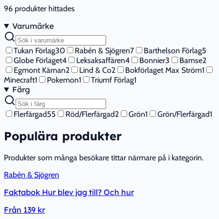
96
produkter hittades
Varumärke
Tukan Förlag
30
Rabén & Sjögren
7
Barthelson Förlag
5
Globe Förlaget
4
Leksaksaffären
4
Bonnier
3
Bamse
2
Egmont Kärnan
2
Lind & Co
2
Bokförlaget Max Ström
1
Minecraft
1
Pokemon
1
Triumf Förlag
1
Färg
Flerfärgad
55
Röd/Flerfärgad
2
Grön
1
Grön/Flerfärgad
1
Populära produkter
Produkter som många besökare tittar närmare på i kategorin.
Rabén & Sjögren
Faktabok Hur blev jag till? Och hur
Från
139 kr