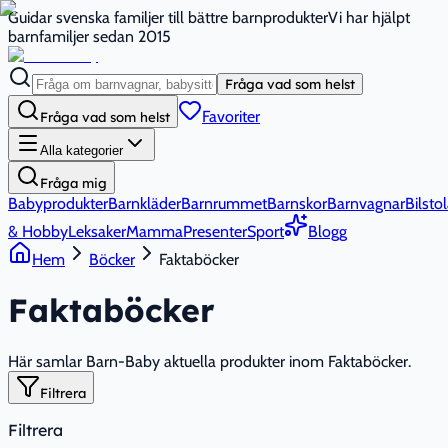
Guidar svenska familjer till bättre barnprodukter
Vi har hjälpt
barnfamiljer sedan 2015
Fråga vad som helst
Favoriter
Fråga vad som helst
Alla kategorier
Fråga mig
Babyprodukter
Barnkläder
Barnrummet
Barnskor
Barnvagnar
Bilstol
& Hobby
Leksaker
Mamma
Presenter
Sport
Blogg
Hem
Böcker
Faktaböcker
Faktaböcker
Här samlar Barn-Baby aktuella produkter inom Faktaböcker.
Filtrera
Filtrera