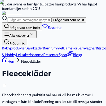
Guidar svenska familjer till bättre barnprodukter
Vi har hjälpt
barnfamiljer sedan 2015
Fråga vad som helst
Favoriter
Fråga vad som helst
Alla kategorier
Fråga mig
Babyprodukter
Barnkläder
Barnrummet
Barnskor
Barnvagnar
Bilstol
& Hobby
Leksaker
Mamma
Presenter
Sport
Blogg
Hem
Fleecekläder
Fleecekläder
Fleecekläder är ett praktiskt val när ni vill ha mjuk värme i
vardagen – från förskolelämning och lek ute till mysiga stunder