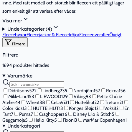
inne. Med rätt modell och storlek blir fleecen ett pålitligt lager
som enkelt går att variera efter väder.
Visa mer
Här kan du jämföra fleeceplagg utifrån bland annat
Underkategorier (
4
)
materialkänsla, tjocklek, passform och hur plagget fungerar i
Fleecebyxor
Fleecejackor & Fleecetröjor
Fleeceoveraller
Övrigt
lager-på-lager. På så sätt blir det lättare att välja rätt till både
Filtrera
baby och äldre barn.
Filtrera
Tips:
Titta särskilt på hur plagget ska användas: som
1694
produkter hittades
jacka/ytterlager i svalt väder, som mellanlager under skalplagg
Varumärke
eller som mysfleece hemma.
Didriksons
522
Lindberg
239
Nordbjörn
157
Reima
156
Mikk-Line
153
LIEWOOD
129
Viking
93
Petite Chérie
Atelier
44
Wheat
38
CeLaVi
31
Huttelihut
22
Tretorn
21
Color Kids
13
HUTTEliHUT
13
Konges Sløjd
12
Voksi
12
En
Fant
7
Puma
7
Craghoppers
6
Disney Lilo & Stitch
5
Geggamoja
5
Hello Kitty
5
Fixoni
3
MarMar Copenhagen
1
Underkategori