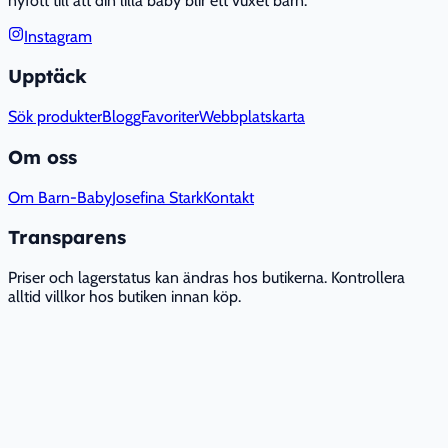
nyfött till att din lilla baby blir ett vuxet barn.
Instagram
Upptäck
Sök produkter
Blogg
Favoriter
Webbplatskarta
Om oss
Om Barn-Baby
Josefina Stark
Kontakt
Transparens
Priser och lagerstatus kan ändras hos butikerna. Kontrollera
alltid villkor hos butiken innan köp.