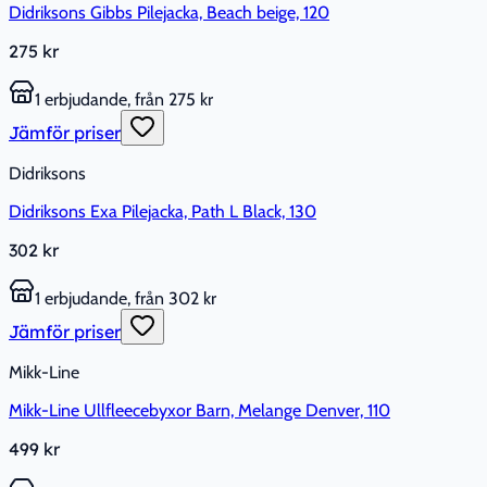
Didriksons Gibbs Pilejacka, Beach beige, 120
275 kr
1 erbjudande, från 275 kr
Jämför priser
Didriksons
Didriksons Exa Pilejacka, Path L Black, 130
302 kr
1 erbjudande, från 302 kr
Jämför priser
Mikk-Line
Mikk-Line Ullfleecebyxor Barn, Melange Denver, 110
499 kr