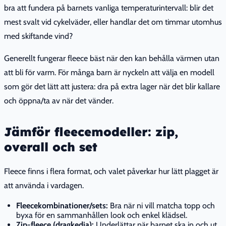
bra att fundera på barnets vanliga temperaturintervall: blir det
mest svalt vid cykelväder, eller handlar det om timmar utomhus
med skiftande vind?
Generellt fungerar fleece bäst när den kan behålla värmen utan
att bli för varm. För många barn är nyckeln att välja en modell
som gör det lätt att justera: dra på extra lager när det blir kallare
och öppna/ta av när det vänder.
Jämför fleecemodeller: zip,
overall och set
Fleece finns i flera format, och valet påverkar hur lätt plagget är
att använda i vardagen.
Fleecekombinationer/sets:
Bra när ni vill matcha topp och
byxa för en sammanhållen look och enkel klädsel.
Zip-fleece (dragkedja):
Underlättar när barnet ska in och ut,