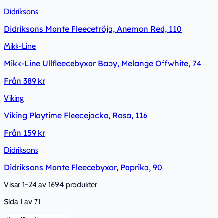
Didriksons
Didriksons Monte Fleecetröja, Anemon Red, 110
Mikk-Line
Mikk-Line Ullfleecebyxor Baby, Melange Offwhite, 74
Från
389 kr
Viking
Viking Playtime Fleecejacka, Rosa, 116
Från
159 kr
Didriksons
Didriksons Monte Fleecebyxor, Paprika, 90
Visar 1-24 av 1694 produkter
Sida
1
av
71