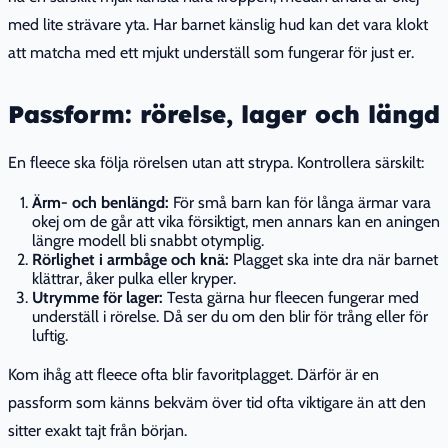
med lite strävare yta. Har barnet känslig hud kan det vara klokt
att matcha med ett mjukt underställ som fungerar för just er.
Passform: rörelse, lager och längd
En fleece ska följa rörelsen utan att strypa. Kontrollera särskilt:
Ärm- och benlängd:
För små barn kan för långa ärmar vara
okej om de går att vika försiktigt, men annars kan en aningen
längre modell bli snabbt otymplig.
Rörlighet i armbåge och knä:
Plagget ska inte dra när barnet
klättrar, åker pulka eller kryper.
Utrymme för lager:
Testa gärna hur fleecen fungerar med
underställ i rörelse. Då ser du om den blir för trång eller för
luftig.
Kom ihåg att fleece ofta blir favoritplagget. Därför är en
passform som känns bekväm över tid ofta viktigare än att den
sitter exakt tajt från början.