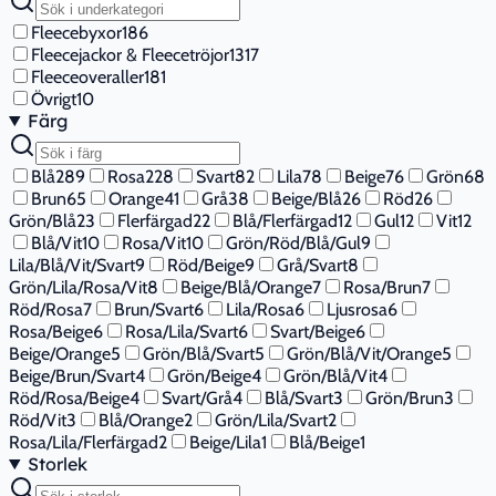
Fleecebyxor
186
Fleecejackor & Fleecetröjor
1317
Fleeceoveraller
181
Övrigt
10
Färg
Blå
289
Rosa
228
Svart
82
Lila
78
Beige
76
Grön
68
Brun
65
Orange
41
Grå
38
Beige/Blå
26
Röd
26
Grön/Blå
23
Flerfärgad
22
Blå/Flerfärgad
12
Gul
12
Vit
12
Blå/Vit
10
Rosa/Vit
10
Grön/Röd/Blå/Gul
9
Lila/Blå/Vit/Svart
9
Röd/Beige
9
Grå/Svart
8
Grön/Lila/Rosa/Vit
8
Beige/Blå/Orange
7
Rosa/Brun
7
Röd/Rosa
7
Brun/Svart
6
Lila/Rosa
6
Ljusrosa
6
Rosa/Beige
6
Rosa/Lila/Svart
6
Svart/Beige
6
Beige/Orange
5
Grön/Blå/Svart
5
Grön/Blå/Vit/Orange
5
Beige/Brun/Svart
4
Grön/Beige
4
Grön/Blå/Vit
4
Röd/Rosa/Beige
4
Svart/Grå
4
Blå/Svart
3
Grön/Brun
3
Röd/Vit
3
Blå/Orange
2
Grön/Lila/Svart
2
Rosa/Lila/Flerfärgad
2
Beige/Lila
1
Blå/Beige
1
Storlek