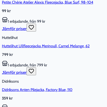
Petite Chérie Atelier Alexis Fleecejacka, Blue Surf, 98-104
99 kr
1 erbjudande, från 99 kr
Jämför priser
Huttelihut
Huttelihut Ullfleecejacka Merinoull, Camel Melange, 62
799 kr
1 erbjudande, från 799 kr
Jämför priser
Didriksons
Didriksons Anten Pilejacka, Factory Blue, 110
359 kr