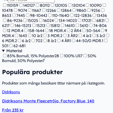
110
159
140
127
80
112
120
105
130
104
100
90
104
78
90
74
116
67
122
66
128
64
98
60
92
56
86
53
74
45
98-104
42
110-116
40
122-128
36
134
36
86-92
36
150
25
160
24
134-140
23
170
21
68
21
62
17
146-152
13
152
13
158
12
146
10
56
10
74-80
6
12 MDR.
4
158-164
4
18 MDR.
4
2 ÅR
4
50-56
4
9
MDR.
4
164
3
10 år
2
3 MDR.
2
3 ÅR
2
4 år
2
5 år
2
6 MDR.
2
6 år
2
70
2
8 år
2
4 ÅR
1
44-50/0 MDR.
1
50
1
62-68
1
Material
85% Bomull, 15% Polyester
28
100% Ull
7
50%
Bomuld, 50% Polyester
7
Populära produkter
Produkter som många besökare tittar närmare på i kategorin.
Didriksons
Didriksons Monte Fleecetröja, Factory Blue, 140
Från
235 kr