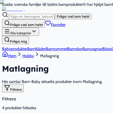
Guidar svenska familjer till bättre barnprodukter
Vi har hjälpt bar
Fråga vad som helst
Favoriter
Fråga vad som helst
Alla kategorier
Fråga mig
Babyprodukter
Barnkläder
Barnrummet
Barnskor
Barnvagnar
Bilstol
Hem
Hobby
Matlagning
Matlagning
Här samlar Barn-Baby aktuella produkter inom Matlagning.
Filtrera
Filtrera
4
produkter hittades