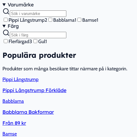
Varumärke
Pippi Långstrump
2
Babblarna
1
Bamse
1
Färg
Flerfärgad
3
Gul
1
Populära produkter
Produkter som många besökare tittar närmare på i kategorin.
Pippi Långstrump
Pippi Långstrump Förkläde
Babblarna
Babblarna Bakformar
Från
89 kr
Bamse