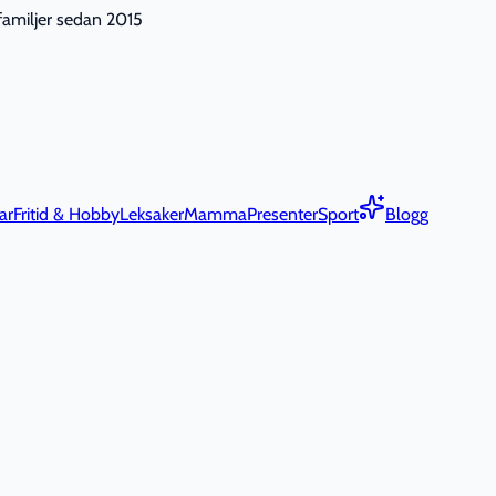
nfamiljer sedan 2015
ar
Fritid & Hobby
Leksaker
Mamma
Presenter
Sport
Blogg