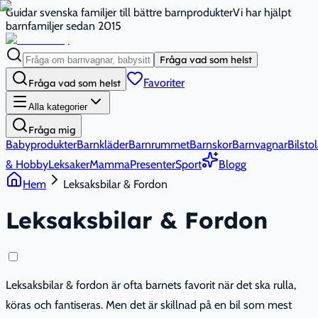
Guidar svenska familjer till bättre barnprodukter
Vi har hjälpt
barnfamiljer sedan 2015
Fråga vad som helst
Favoriter
Fråga vad som helst
Alla kategorier
Fråga mig
Babyprodukter
Barnkläder
Barnrummet
Barnskor
Barnvagnar
Bilstol
& Hobby
Leksaker
Mamma
Presenter
Sport
Blogg
Hem
Leksaksbilar & Fordon
Leksaksbilar & Fordon
Leksaksbilar & fordon är ofta barnets favorit när det ska rulla,
köras och fantiseras. Men det är skillnad på en bil som mest