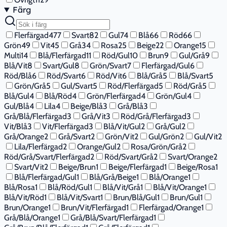
Färg
Flerfärgad
477
Svart
82
Gul
74
Blå
66
Röd
66
Grön
49
Vit
45
Grå
34
Rosa
25
Beige
22
Orange
15
Multi
14
Blå/Flerfärgad
11
Röd/Gul
10
Brun
9
Gul/Grå
9
Blå/Vit
8
Svart/Gul
8
Grön/Svart
7
Flerfärgad/Gul
6
Röd/Blå
6
Röd/Svart
6
Röd/Vit
6
Blå/Grå
5
Blå/Svart
5
Grön/Grå
5
Gul/Svart
5
Röd/Flerfärgad
5
Röd/Grå
5
Blå/Gul
4
Blå/Röd
4
Grön/Flerfärgad
4
Grön/Gul
4
Gul/Blå
4
Lila
4
Beige/Blå
3
Grå/Blå
3
Grå/Blå/Flerfärgad
3
Grå/Vit
3
Röd/Grå/Flerfärgad
3
Vit/Blå
3
Vit/Flerfärgad
3
Blå/Vit/Gul
2
Grå/Gul
2
Grå/Orange
2
Grå/Svart
2
Grön/Vit
2
Gul/Grön
2
Gul/Vit
2
Lila/Flerfärgad
2
Orange/Gul
2
Rosa/Grön/Grå
2
Röd/Grå/Svart/Flerfärgad
2
Röd/Svart/Grå
2
Svart/Orange
2
Svart/Vit
2
Beige/Brun
1
Beige/Flerfärgad
1
Beige/Rosa
1
Blå/Flerfärgad/Gul
1
Blå/Grå/Beige
1
Blå/Orange
1
Blå/Rosa
1
Blå/Röd/Gul
1
Blå/Vit/Grå
1
Blå/Vit/Orange
1
Blå/Vit/Röd
1
Blå/Vit/Svart
1
Brun/Blå/Gul
1
Brun/Gul
1
Brun/Orange
1
Brun/Vit/Flerfärgad
1
Flerfärgad/Orange
1
Grå/Blå/Orange
1
Grå/Blå/Svart/Flerfärgad
1