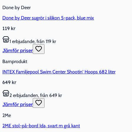
Done by Deer
Done by Deer sugrör i silikon 5-pack, blue mix
119 kr
1 erbjudande, från 119 kr
Jämför priser
Barnprodukt
INTEX Familjepool Swim Center Shootin' Hoops 682 liter
649 kr
2 erbjudanden, från 649 kr
Jämför priser
2Me
2ME stol-på-bord Ida, svart m grå kant