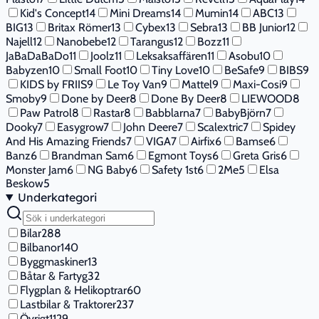
Kid's Concept
14
Mini Dreams
14
Mumin
14
ABC
13
BIG
13
Britax Römer
13
Cybex
13
Sebra
13
BB Junior
12
Najell
12
Nanobebe
12
Tarangus
12
Bozz
11
JaBaDaBaDo
11
Joolz
11
Leksaksaffären
11
Asobu
10
Babyzen
10
Small Foot
10
Tiny Love
10
BeSafe
9
BIBS
9
KIDS by FRIIS
9
Le Toy Van
9
Mattel
9
Maxi-Cosi
9
Smoby
9
Done by Deer
8
Done By Deer
8
LIEWOOD
8
Paw Patrol
8
Rastar
8
Babblarna
7
BabyBjörn
7
Dooky
7
Easygrow
7
John Deere
7
Scalextric
7
Spidey
And His Amazing Friends
7
VIGA
7
Airfix
6
Bamse
6
Banz
6
Brandman Sam
6
Egmont Toys
6
Greta Gris
6
Monster Jam
6
NG Baby
6
Safety 1st
6
2Me
5
Elsa
Beskow
5
Underkategori
Bilar
288
Bilbanor
140
Byggmaskiner
13
Båtar & Fartyg
32
Flygplan & Helikoptrar
60
Lastbilar & Traktorer
237
Övrigt
1129