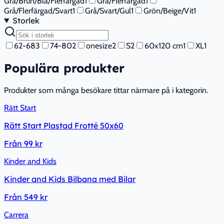
Grå/Brun/Blå/Flerfärgad
1
Grå/Flerfärgad
1
Grå/Flerfärgad/Svart
1
Grå/Svart/Gul
1
Grön/Beige/Vit
1
Storlek
62-68
3
74-80
2
onesize
2
S
2
60x120 cm
1
XL
1
Populära produkter
Produkter som många besökare tittar närmare på i kategorin.
Rätt Start
Rätt Start Plastad Frotté 50x60
Från
99 kr
Kinder and Kids
Kinder and Kids Bilbana med Bilar
Från
549 kr
Carrera