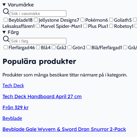
Varumärke
Beyblade
18
Jellystone Designs
7
Pokémon
6
Goliath
5
Leksaksaffären
1
Marvel Spider-Man
1
Plus Plus
1
Robetoy
1
Färg
Flerfärgad
46
Blå
4
Grå
2
Grön
2
Blå/Flerfärgad
1
Grå
Populära produkter
Produkter som många besökare tittar närmare på i kategorin.
Tech Deck
Tech Deck Handboard April 27 cm
Från
329 kr
Beyblade
Beyblade Gale Wyvern & Sword Dran Snurror 2-Pack