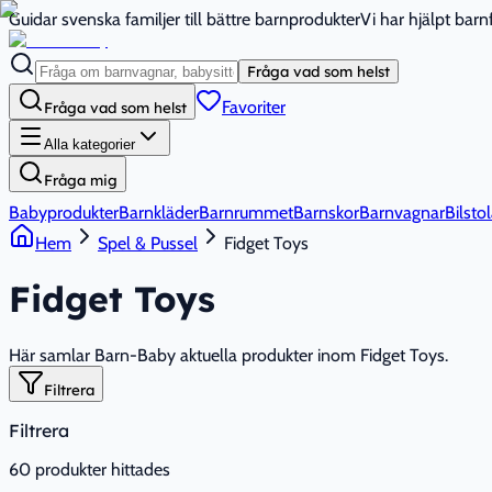
Guidar svenska familjer till bättre barnprodukter
Vi har hjälpt bar
Fråga vad som helst
Favoriter
Fråga vad som helst
Alla kategorier
Fråga mig
Babyprodukter
Barnkläder
Barnrummet
Barnskor
Barnvagnar
Bilstol
Hem
Spel & Pussel
Fidget Toys
Fidget Toys
Här samlar Barn-Baby aktuella produkter inom Fidget Toys.
Filtrera
Filtrera
60
produkter hittades