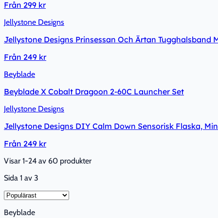
Från
299 kr
Jellystone Designs
Jellystone Designs Prinsessan Och Ärtan Tugghalsband 
Från
249 kr
Beyblade
Beyblade X Cobalt Dragoon 2-60C Launcher Set
Jellystone Designs
Jellystone Designs DIY Calm Down Sensorisk Flaska, Min
Från
249 kr
Visar 1-24 av 60 produkter
Sida
1
av
3
Beyblade