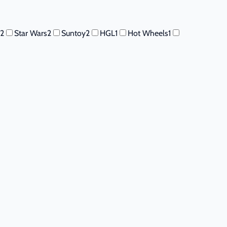
2
Star Wars
2
Suntoy
2
HGL
1
Hot Wheels
1