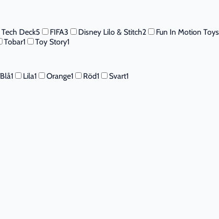
Tech Deck
5
FIFA
3
Disney Lilo & Stitch
2
Fun In Motion Toys
Tobar
1
Toy Story
1
/Blå
1
Lila
1
Orange
1
Röd
1
Svart
1