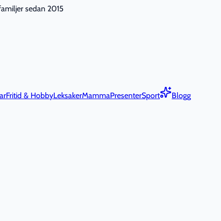
nfamiljer sedan 2015
ar
Fritid & Hobby
Leksaker
Mamma
Presenter
Sport
Blogg