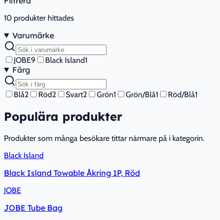
Filtrera
10
produkter hittades
Varumärke
JOBE
9
Black Island
1
Färg
Blå
2
Röd
2
Svart
2
Grön
1
Grön/Blå
1
Röd/Blå
1
Populära produkter
Produkter som många besökare tittar närmare på i kategorin.
Black Island
Black Island Towable Åkring 1P, Röd
JOBE
JOBE Tube Bag