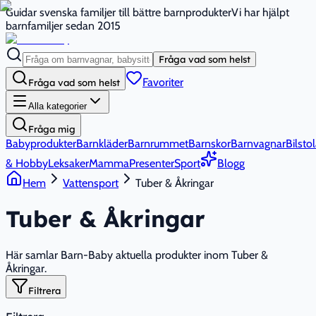
Guidar svenska familjer till bättre barnprodukter
Vi har hjälpt
barnfamiljer sedan 2015
Fråga vad som helst
Favoriter
Fråga vad som helst
Alla kategorier
Fråga mig
Babyprodukter
Barnkläder
Barnrummet
Barnskor
Barnvagnar
Bilstol
& Hobby
Leksaker
Mamma
Presenter
Sport
Blogg
Hem
Vattensport
Tuber & Åkringar
Tuber & Åkringar
Här samlar Barn-Baby aktuella produkter inom Tuber &
Åkringar.
Filtrera