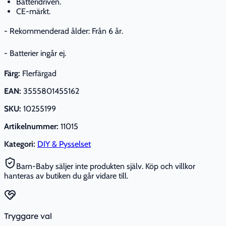
Batteridriven.
CE-märkt.
- Rekommenderad ålder: Från 6 år.
- Batterier ingår ej.
Färg:
Flerfärgad
EAN:
3555801455162
SKU:
10255199
Artikelnummer:
11015
Kategori:
DIY & Pysselset
Barn-Baby säljer inte produkten själv. Köp och villkor
hanteras av butiken du går vidare till.
Tryggare val