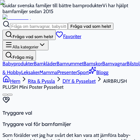
Guidar svenska familjer till bättre barnprodukter
Vi har hjälpt
barnfamiljer sedan 2015
Fråga vad som helst
Favoriter
Fråga vad som helst
Alla kategorier
Fråga mig
Babyprodukter
Barnkläder
Barnrummet
Barnskor
Barnvagnar
Bilstol
& Hobby
Leksaker
Mamma
Presenter
Sport
Blogg
Hem
Rita & Pyssla
DIY & Pysselset
AIRBRUSH
PLUSH Mini Poster Pysselset
Tryggare val
Tryggare val för barnfamiljer
Som förälder vet jag hur svårt det kan vara att jämföra baby-