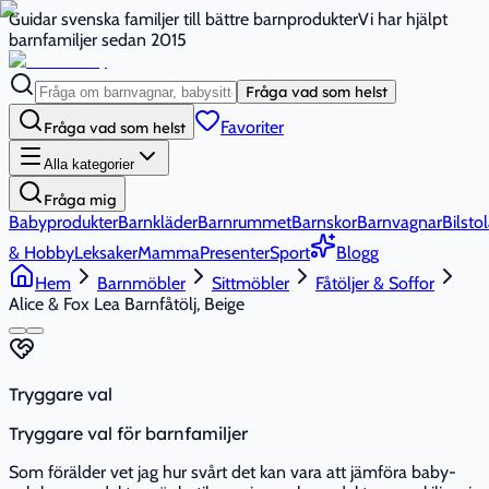
Guidar svenska familjer till bättre barnprodukter
Vi har hjälpt
barnfamiljer sedan 2015
Fråga vad som helst
Favoriter
Fråga vad som helst
Alla kategorier
Fråga mig
Babyprodukter
Barnkläder
Barnrummet
Barnskor
Barnvagnar
Bilstol
& Hobby
Leksaker
Mamma
Presenter
Sport
Blogg
Hem
Barnmöbler
Sittmöbler
Fåtöljer & Soffor
Alice & Fox Lea Barnfåtölj, Beige
Tryggare val
Tryggare val för barnfamiljer
Som förälder vet jag hur svårt det kan vara att jämföra baby-