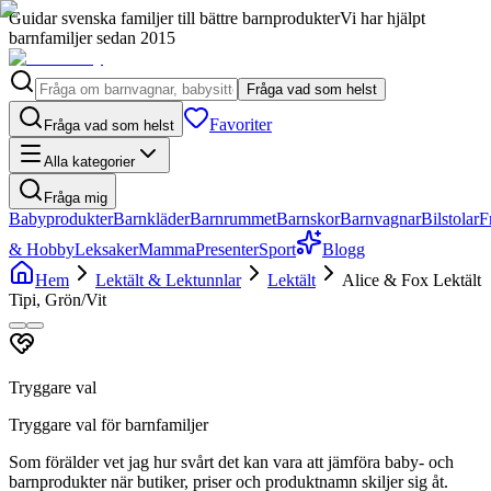
Guidar svenska familjer till bättre barnprodukter
Vi har hjälpt
barnfamiljer sedan 2015
Fråga vad som helst
Favoriter
Fråga vad som helst
Alla kategorier
Fråga mig
Babyprodukter
Barnkläder
Barnrummet
Barnskor
Barnvagnar
Bilstolar
F
& Hobby
Leksaker
Mamma
Presenter
Sport
Blogg
Hem
Lektält & Lektunnlar
Lektält
Alice & Fox Lektält
Tipi, Grön/Vit
Tryggare val
Tryggare val för barnfamiljer
Som förälder vet jag hur svårt det kan vara att jämföra baby- och
barnprodukter när butiker, priser och produktnamn skiljer sig åt.