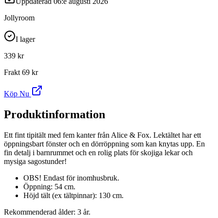
Uppdaterad
06:e augusti 2026
Jollyroom
I lager
339 kr
Frakt
69 kr
Köp Nu
Produktinformation
Ett fint tipitält med fem kanter från Alice & Fox. Lektältet har ett
öppningsbart fönster och en dörröppning som kan knytas upp. En
fin detalj i barnrummet och en rolig plats för skojiga lekar och
mysiga sagostunder!
OBS! Endast för inomhusbruk.
Öppning: 54 cm.
Höjd tält (ex tältpinnar): 130 cm.
Rekommenderad ålder: 3 år.