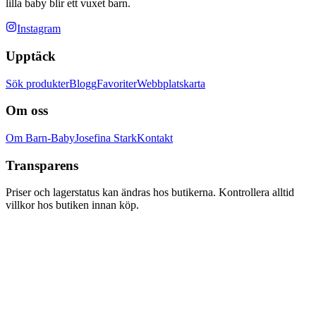
lilla baby blir ett vuxet barn.
Instagram
Upptäck
Sök produkter
Blogg
Favoriter
Webbplatskarta
Om oss
Om Barn-Baby
Josefina Stark
Kontakt
Transparens
Priser och lagerstatus kan ändras hos butikerna. Kontrollera alltid
villkor hos butiken innan köp.