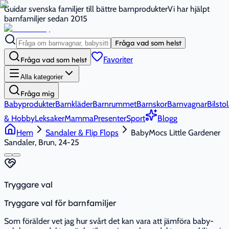
Guidar svenska familjer till bättre barnprodukter
Vi har hjälpt
barnfamiljer sedan 2015
Fråga vad som helst
Favoriter
Fråga vad som helst
Alla kategorier
Fråga mig
Babyprodukter
Barnkläder
Barnrummet
Barnskor
Barnvagnar
Bilstol
& Hobby
Leksaker
Mamma
Presenter
Sport
Blogg
Hem
Sandaler & Flip Flops
BabyMocs Little Gardener
Sandaler, Brun, 24-25
Tryggare val
Tryggare val för barnfamiljer
Som förälder vet jag hur svårt det kan vara att jämföra baby-