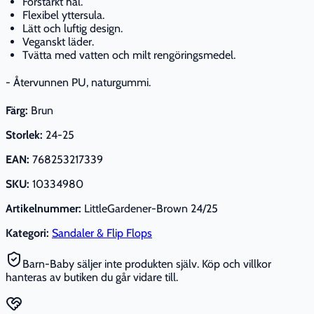
Förstärkt häl.
Flexibel yttersula.
Lätt och luftig design.
Veganskt läder.
Tvätta med vatten och milt rengöringsmedel.
- Återvunnen PU, naturgummi.
Färg:
Brun
Storlek:
24-25
EAN:
768253217339
SKU:
10334980
Artikelnummer:
LittleGardener-Brown 24/25
Kategori:
Sandaler & Flip Flops
Barn-Baby säljer inte produkten själv. Köp och villkor
hanteras av butiken du går vidare till.