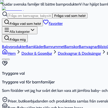
Guidar svenska familjer till bättre barnprodukter
Vi har hjälpt bar
Fråga vad som helst
Favoriter
Fråga vad som helst
Alla kategorier
Fråga mig
Babyprodukter
Barnkläder
Barnrummet
Barnskor
Barnvagnar
Bilstol
Hem
Dockor & Gosedjur
Dockvagnar & Docksängar
Tryggare val
Tryggare val för barnfamiljer
Som förälder vet jag hur svårt det kan vara att jämföra baby- och 
Priser, butikserbjudanden och produktdata samlas från svenska
Barn-Baby säljer inte själv och har ingen kassa.