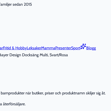
nfamiljer sedan 2015
ar
Fritid & Hobby
Leksaker
Mamma
Presenter
Sport
Blogg
Bayer Design Docksäng Multi, Svart/Rosa
barnprodukter när butiker, priser och produktnamn skiljer sig åt.
 återförsäljare.