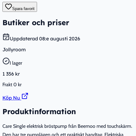
Spara favorit
Butiker och priser
Uppdaterad
08:e augusti 2026
Jollyroom
I lager
1 356 kr
Frakt
0 kr
Köp Nu
Produktinformation
Care Single elektrisk bröstpump från Beemoo med touchskärm.
Den har tre pumplägen och ett praktiskt handtag. Elektriska