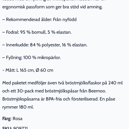
ergonomisk passform som ger bra stöd vid amning.
– Rekommenderad ålder: Från nyfödd
– Fodral: 95 % bomull, 5 % elastan.
– Innerkudde: 84 % polyester, 16 % elastan.
– Fyllning: 100 % mikropärlor.
- Mått: L 165 cm, Ø 60 cm
Med paketet medföljer även två bröstmjölksflaskor på 240 ml
och ett 30-pack med bröstmjölkspåsar från Beemoo.
Bröstmjökspåsarna är BPA-fria och försteriliserad. En påse
rymmer 180 ml.
Färg:
Rosa
SKU:
909721