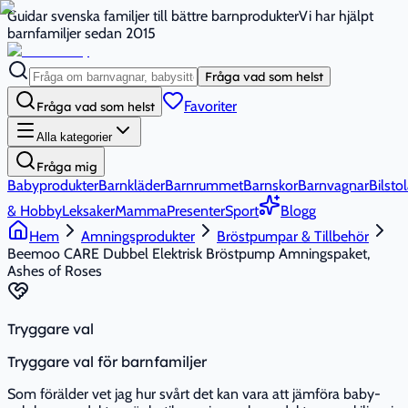
Guidar svenska familjer till bättre barnprodukter
Vi har hjälpt
barnfamiljer sedan 2015
Fråga vad som helst
Favoriter
Fråga vad som helst
Alla kategorier
Fråga mig
Babyprodukter
Barnkläder
Barnrummet
Barnskor
Barnvagnar
Bilstol
& Hobby
Leksaker
Mamma
Presenter
Sport
Blogg
Hem
Amningsprodukter
Bröstpumpar & Tillbehör
Beemoo CARE Dubbel Elektrisk Bröstpump Amningspaket,
Ashes of Roses
Tryggare val
Tryggare val för barnfamiljer
Som förälder vet jag hur svårt det kan vara att jämföra baby-