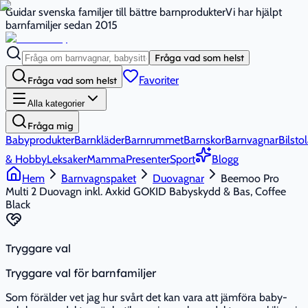
Guidar svenska familjer till bättre barnprodukter
Vi har hjälpt
barnfamiljer sedan 2015
Fråga vad som helst
Favoriter
Fråga vad som helst
Alla kategorier
Fråga mig
Babyprodukter
Barnkläder
Barnrummet
Barnskor
Barnvagnar
Bilstol
& Hobby
Leksaker
Mamma
Presenter
Sport
Blogg
Hem
Barnvagnspaket
Duovagnar
Beemoo Pro
Multi 2 Duovagn inkl. Axkid GOKID Babyskydd & Bas, Coffee
Black
Tryggare val
Tryggare val för barnfamiljer
Som förälder vet jag hur svårt det kan vara att jämföra baby-