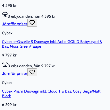
4 595 kr
3 erbjudanden, från 4 595 kr
Jämför priser
Cybex
Cybex e-Gazelle S Duovagn inkl. Axkid GOKID Babyskydd &
Bas, Moss Green/Taupe
9 797 kr
3 erbjudanden, från 9 797 kr
Jämför priser
Cybex
Cybex Priam Duovagn inkl. Cloud T & Bas, Cozy Beige/Matt
Black
6 299 kr