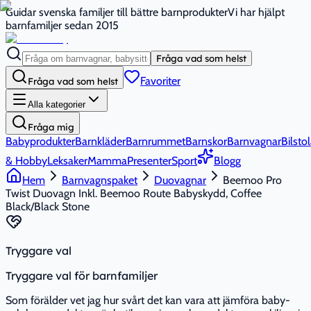
Guidar svenska familjer till bättre barnprodukter
Vi har hjälpt
barnfamiljer sedan 2015
Fråga vad som helst
Favoriter
Fråga vad som helst
Alla kategorier
Fråga mig
Babyprodukter
Barnkläder
Barnrummet
Barnskor
Barnvagnar
Bilstol
& Hobby
Leksaker
Mamma
Presenter
Sport
Blogg
Hem
Barnvagnspaket
Duovagnar
Beemoo Pro
Twist Duovagn Inkl. Beemoo Route Babyskydd, Coffee
Black/Black Stone
Tryggare val
Tryggare val för barnfamiljer
Som förälder vet jag hur svårt det kan vara att jämföra baby-