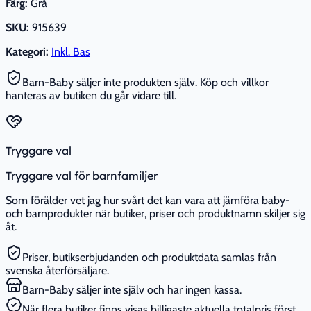
Färg:
Grå
SKU:
915639
Kategori:
Inkl. Bas
Barn-Baby säljer inte produkten själv. Köp och villkor
hanteras av butiken du går vidare till.
Tryggare val
Tryggare val för barnfamiljer
Som förälder vet jag hur svårt det kan vara att jämföra baby-
och barnprodukter när butiker, priser och produktnamn skiljer sig
åt.
Priser, butikserbjudanden och produktdata samlas från
svenska återförsäljare.
Barn-Baby säljer inte själv och har ingen kassa.
När flera butiker finns visas billigaste aktuella totalpris först.