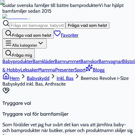
Guidar svenska familjer till bättre barnprodukter
Vi har hjälpt
barnfamiljer sedan 2015
Fråga vad som helst
Favoriter
Fråga vad som helst
Alla kategorier
Fråga mig
Babyprodukter
Barnkläder
Barnrummet
Barnskor
Barnvagnar
Bilstol
& Hobby
Leksaker
Mamma
Presenter
Sport
Blogg
Hem
Babyskydd
Inkl. Bas
Beemoo Revolve i-Size
Babyskydd inkl. Bas, Anthracite
Tryggare val
Tryggare val för barnfamiljer
Som förälder vet jag hur svårt det kan vara att jämföra baby-
och barnprodukter när butiker, priser och produktnamn skiljer sig