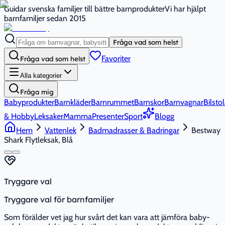
Guidar svenska familjer till bättre barnprodukter
Vi har hjälpt
barnfamiljer sedan 2015
Fråga vad som helst
Favoriter
Fråga vad som helst
Alla kategorier
Fråga mig
Babyprodukter
Barnkläder
Barnrummet
Barnskor
Barnvagnar
Bilstol
& Hobby
Leksaker
Mamma
Presenter
Sport
Blogg
Hem
Vattenlek
Badmadrasser & Badringar
Bestway
Shark Flytleksak, Blå
Tryggare val
Tryggare val för barnfamiljer
Som förälder vet jag hur svårt det kan vara att jämföra baby-