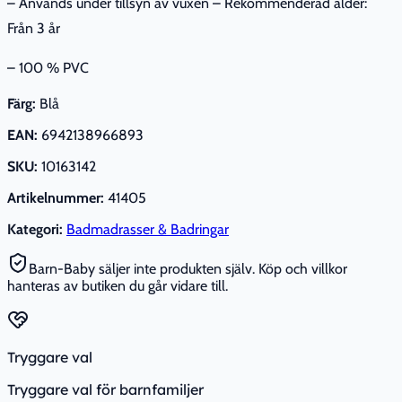
– Används under tillsyn av vuxen – Rekommenderad ålder:
Från 3 år
– 100 % PVC
Färg:
Blå
EAN:
6942138966893
SKU:
10163142
Artikelnummer:
41405
Kategori:
Badmadrasser & Badringar
Barn-Baby säljer inte produkten själv. Köp och villkor
hanteras av butiken du går vidare till.
Tryggare val
Tryggare val för barnfamiljer