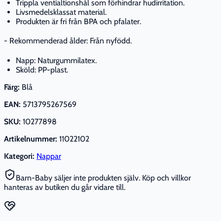
Trippla ventialtionshål som förhindrar hudirritation.
Livsmedelsklassat material.
Produkten är fri från BPA och pfalater.
- Rekommenderad ålder: Från nyfödd.
Napp: Naturgummilatex.
Sköld: PP-plast.
Färg:
Blå
EAN:
5713795267569
SKU:
10277898
Artikelnummer:
11022102
Kategori:
Nappar
Barn-Baby säljer inte produkten själv. Köp och villkor
hanteras av butiken du går vidare till.