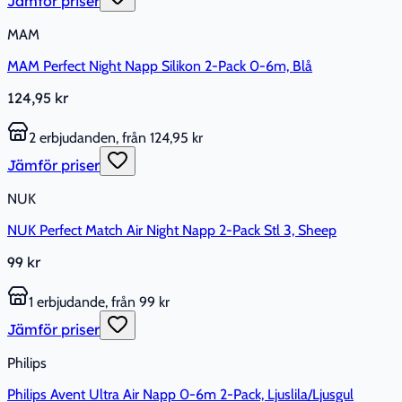
Jämför priser
MAM
MAM Perfect Night Napp Silikon 2-Pack 0-6m, Blå
124,95 kr
2 erbjudanden, från 124,95 kr
Jämför priser
NUK
NUK Perfect Match Air Night Napp 2-Pack Stl 3, Sheep
99 kr
1 erbjudande, från 99 kr
Jämför priser
Philips
Philips Avent Ultra Air Napp 0-6m 2-Pack, Ljuslila/Ljusgul