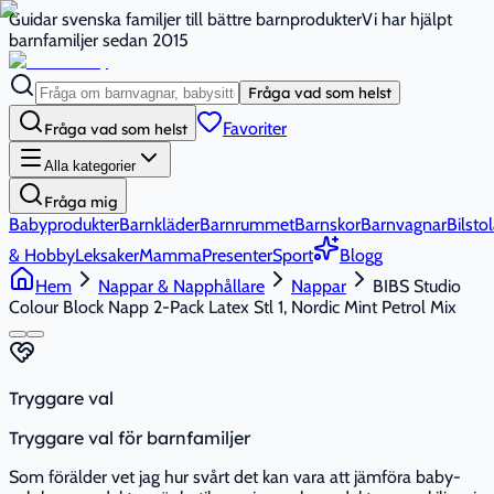
Guidar svenska familjer till bättre barnprodukter
Vi har hjälpt
barnfamiljer sedan 2015
Fråga vad som helst
Favoriter
Fråga vad som helst
Alla kategorier
Fråga mig
Babyprodukter
Barnkläder
Barnrummet
Barnskor
Barnvagnar
Bilstol
& Hobby
Leksaker
Mamma
Presenter
Sport
Blogg
Hem
Nappar & Napphållare
Nappar
BIBS Studio
Colour Block Napp 2-Pack Latex Stl 1, Nordic Mint Petrol Mix
Tryggare val
Tryggare val för barnfamiljer
Som förälder vet jag hur svårt det kan vara att jämföra baby-