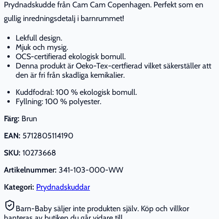
Prydnadskudde från Cam Cam Copenhagen. Perfekt som en
gullig inredningsdetalj i barnrummet!
Lekfull design.
Mjuk och mysig.
OCS-certifierad ekologisk bomull.
Denna produkt är Oeko-Tex-certfierad vilket säkerställer att
den är fri från skadliga kemikalier.
Kuddfodral: 100 % ekologisk bomull.
Fyllning: 100 % polyester.
Färg:
Brun
EAN:
5712805114190
SKU:
10273668
Artikelnummer:
341-103-000-WW
Kategori:
Prydnadskuddar
Barn-Baby säljer inte produkten själv. Köp och villkor
hanteras av butiken du går vidare till.