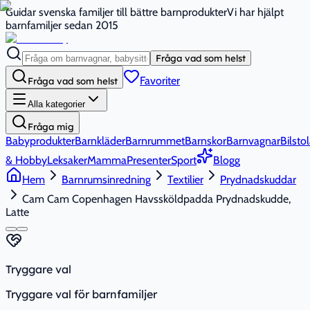
Guidar svenska familjer till bättre barnprodukter
Vi har hjälpt
barnfamiljer sedan 2015
Fråga vad som helst
Favoriter
Fråga vad som helst
Alla kategorier
Fråga mig
Babyprodukter
Barnkläder
Barnrummet
Barnskor
Barnvagnar
Bilstol
& Hobby
Leksaker
Mamma
Presenter
Sport
Blogg
Hem
Barnrumsinredning
Textilier
Prydnadskuddar
Cam Cam Copenhagen Havssköldpadda Prydnadskudde,
Latte
Tryggare val
Tryggare val för barnfamiljer