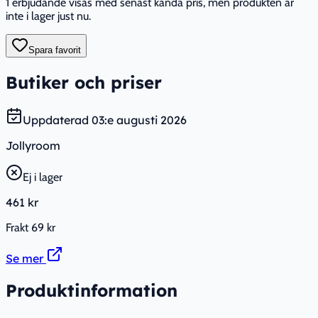
1 erbjudande visas med senast kända pris, men produkten är
inte i lager just nu.
Spara favorit
Butiker och priser
Uppdaterad
03:e augusti 2026
Jollyroom
Ej i lager
461 kr
Frakt
69 kr
Se mer
Produktinformation