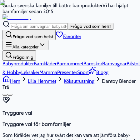
Guidar svenska familjer till bättre barnprodukter
Vi har hjälpt
barnfamiljer sedan 2015
Fråga vad som helst
Favoriter
Fråga vad som helst
Alla kategorier
Fråga mig
Babyprodukter
Barnkläder
Barnrummet
Barnskor
Barnvagnar
Bilstol
& Hobby
Leksaker
Mamma
Presenter
Sport
Blogg
Hem
Lilla Hemmet
Köksutrustning
Dantoy Blender
Trä
Tryggare val
Tryggare val för barnfamiljer
Som förälder vet jag hur svårt det kan vara att jämföra baby-