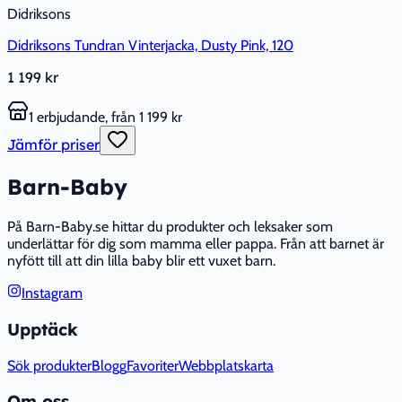
Didriksons
Didriksons Tundran Vinterjacka, Dusty Pink, 120
1 199 kr
1 erbjudande, från 1 199 kr
Jämför priser
Barn-Baby
På Barn-Baby.se hittar du produkter och leksaker som
underlättar för dig som mamma eller pappa. Från att barnet är
nyfött till att din lilla baby blir ett vuxet barn.
Instagram
Upptäck
Sök produkter
Blogg
Favoriter
Webbplatskarta
Om oss