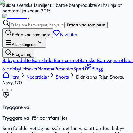
Guidar svenska familjer till bättre barnprodukter
Vi har hjälpt
barnfamiljer sedan 2015
Fråga vad som helst
Favoriter
Fråga vad som helst
Alla kategorier
Fråga mig
Babyprodukter
Barnkläder
Barnrummet
Barnskor
Barnvagnar
Bilstol
& Hobby
Leksaker
Mamma
Presenter
Sport
Blogg
Hem
Nederdelar
Shorts
Didriksons Fejan Shorts,
Navy, 170
Tryggare val
Tryggare val för barnfamiljer
Som förälder vet jag hur svårt det kan vara att jämföra baby-