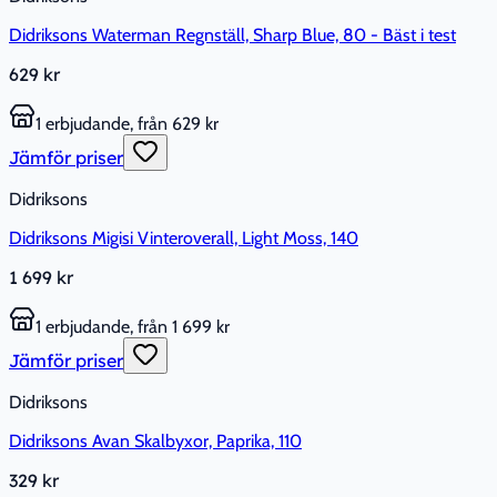
Didriksons Waterman Regnställ, Sharp Blue, 80 - Bäst i test
629 kr
1 erbjudande, från 629 kr
Jämför priser
Didriksons
Didriksons Migisi Vinteroverall, Light Moss, 140
1 699 kr
1 erbjudande, från 1 699 kr
Jämför priser
Didriksons
Didriksons Avan Skalbyxor, Paprika, 110
329 kr