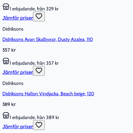
1 erbjudande, från 329 kr
Jämför priser
Didriksons
Didriksons Avan Skalbyxor, Dusty Azalea, 110
357 kr
1 erbjudande, från 357 kr
Jämför priser
Didriksons
Didriksons Hallon Vindjacka, Beach beige, 120
389 kr
1 erbjudande, från 389 kr
Jämför priser