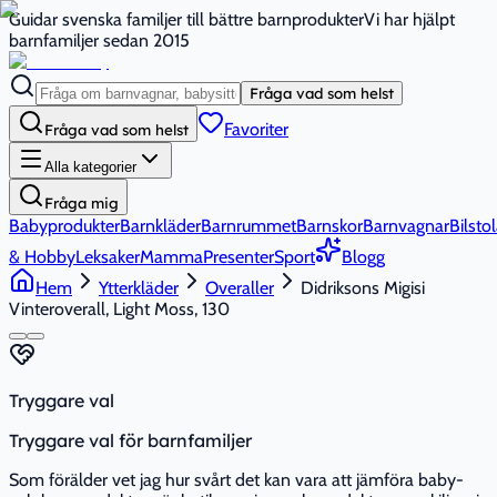
Guidar svenska familjer till bättre barnprodukter
Vi har hjälpt
barnfamiljer sedan 2015
Fråga vad som helst
Favoriter
Fråga vad som helst
Alla kategorier
Fråga mig
Babyprodukter
Barnkläder
Barnrummet
Barnskor
Barnvagnar
Bilstol
& Hobby
Leksaker
Mamma
Presenter
Sport
Blogg
Hem
Ytterkläder
Overaller
Didriksons Migisi
Vinteroverall, Light Moss, 130
Tryggare val
Tryggare val för barnfamiljer
Som förälder vet jag hur svårt det kan vara att jämföra baby-