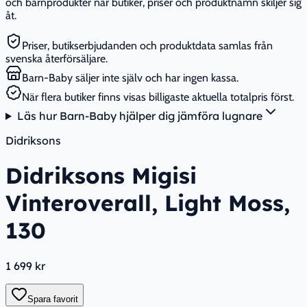
och barnprodukter när butiker, priser och produktnamn skiljer sig
åt.
Priser, butikserbjudanden och produktdata samlas från
svenska återförsäljare.
Barn-Baby säljer inte själv och har ingen kassa.
När flera butiker finns visas billigaste aktuella totalpris först.
Läs hur Barn-Baby hjälper dig jämföra lugnare
Didriksons
Didriksons Migisi
Vinteroverall, Light Moss,
130
1 699 kr
Spara favorit