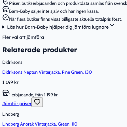
Priser, butikserbjudanden och produktdata samlas från svenska
Barn-Baby säljer inte själv och har ingen kassa.
När flera butiker finns visas billigaste aktuella totalpris först.
Läs hur Barn-Baby hjälper dig jämföra lugnare
Fler val att jämföra
Relaterade produkter
Didriksons
Didriksons Neptun Vinterjacka, Pine Green, 130
1 199 kr
1 erbjudande, från 1 199 kr
Jämför priser
Lindberg
Lindberg Anorak Vinterjacka, Green, 110