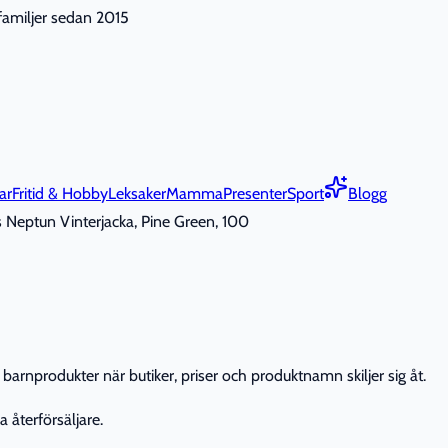
nfamiljer sedan 2015
ar
Fritid & Hobby
Leksaker
Mamma
Presenter
Sport
Blogg
s Neptun Vinterjacka, Pine Green, 100
barnprodukter när butiker, priser och produktnamn skiljer sig åt.
 återförsäljare.