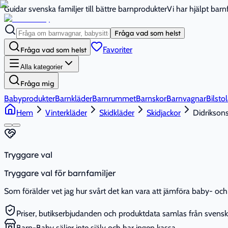
Guidar svenska familjer till bättre barnprodukter
Vi har hjälpt bar
Fråga vad som helst
Favoriter
Fråga vad som helst
Alla kategorier
Fråga mig
Babyprodukter
Barnkläder
Barnrummet
Barnskor
Barnvagnar
Bilstol
Hem
Vinterkläder
Skidkläder
Skidjackor
Didrikson
Tryggare val
Tryggare val för barnfamiljer
Som förälder vet jag hur svårt det kan vara att jämföra baby- och 
Priser, butikserbjudanden och produktdata samlas från svenska
Barn-Baby säljer inte själv och har ingen kassa.