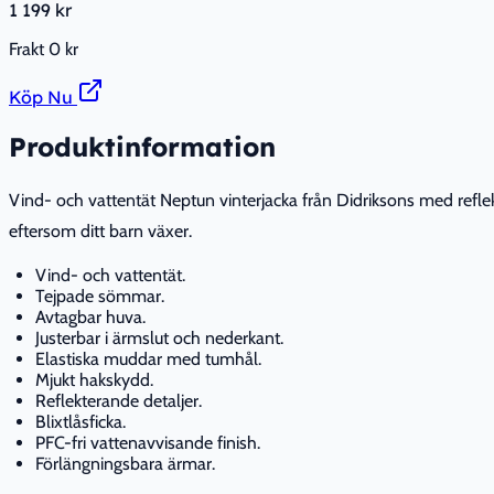
1 199 kr
Frakt
0 kr
Köp Nu
Produktinformation
Vind- och vattentät Neptun vinterjacka från Didriksons med reflekt
eftersom ditt barn växer.
Vind- och vattentät.
Tejpade sömmar.
Avtagbar huva.
Justerbar i ärmslut och nederkant.
Elastiska muddar med tumhål.
Mjukt hakskydd.
Reflekterande detaljer.
Blixtlåsficka.
PFC-fri vattenavvisande finish.
Förlängningsbara ärmar.