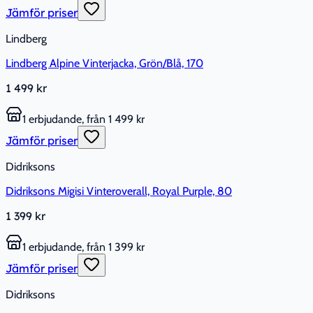
Jämför priser
Lindberg
Lindberg Alpine Vinterjacka, Grön/Blå, 170
1 499 kr
1 erbjudande, från 1 499 kr
Jämför priser
Didriksons
Didriksons Migisi Vinteroverall, Royal Purple, 80
1 399 kr
1 erbjudande, från 1 399 kr
Jämför priser
Didriksons