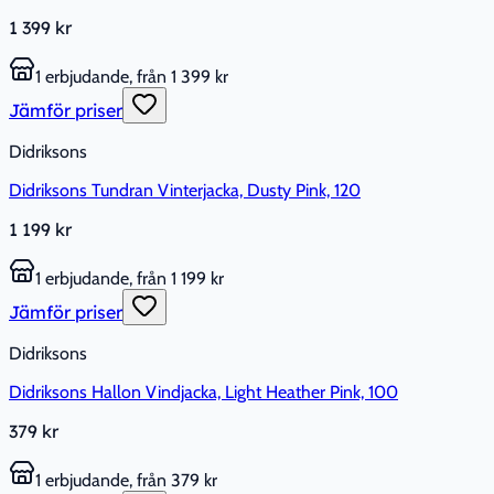
1 399 kr
1 erbjudande, från 1 399 kr
Jämför priser
Didriksons
Didriksons Tundran Vinterjacka, Dusty Pink, 120
1 199 kr
1 erbjudande, från 1 199 kr
Jämför priser
Didriksons
Didriksons Hallon Vindjacka, Light Heather Pink, 100
379 kr
1 erbjudande, från 379 kr