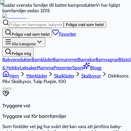
Guidar svenska familjer till bättre barnprodukter
Vi har hjälpt
barnfamiljer sedan 2015
Fråga vad som helst
Favoriter
Fråga vad som helst
Alla kategorier
Fråga mig
Babyprodukter
Barnkläder
Barnrummet
Barnskor
Barnvagnar
Bilstol
& Hobby
Leksaker
Mamma
Presenter
Sport
Blogg
Hem
Ytterkläder
Skalkläder
Skalbyxor
Didriksons
Pilvi Skalbyxor, Tulip Purple, 100
Tryggare val
Tryggare val för barnfamiljer
Som förälder vet jag hur svårt det kan vara att jämföra baby-