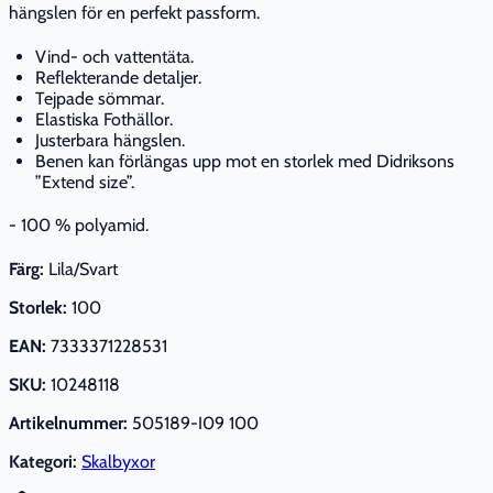
hängslen för en perfekt passform.
Vind- och vattentäta.
Reflekterande detaljer.
Tejpade sömmar.
Elastiska Fothällor.
Justerbara hängslen.
Benen kan förlängas upp mot en storlek med Didriksons
”Extend size”.
- 100 % polyamid.
Färg:
Lila/Svart
Storlek:
100
EAN:
7333371228531
SKU:
10248118
Artikelnummer:
505189-I09 100
Kategori:
Skalbyxor