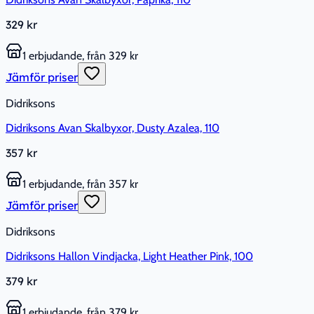
329 kr
1 erbjudande, från 329 kr
Jämför priser
Didriksons
Didriksons Avan Skalbyxor, Dusty Azalea, 110
357 kr
1 erbjudande, från 357 kr
Jämför priser
Didriksons
Didriksons Hallon Vindjacka, Light Heather Pink, 100
379 kr
1 erbjudande, från 379 kr