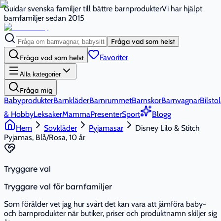
Guidar svenska familjer till bättre barnprodukter
Vi har hjälpt
barnfamiljer sedan 2015
Fråga vad som helst
Favoriter
Fråga vad som helst
Alla kategorier
Fråga mig
Babyprodukter
Barnkläder
Barnrummet
Barnskor
Barnvagnar
Bilstol
& Hobby
Leksaker
Mamma
Presenter
Sport
Blogg
Hem
Sovkläder
Pyjamasar
Disney Lilo & Stitch
Pyjamas, Blå/Rosa, 10 år
Tryggare val
Tryggare val för barnfamiljer
Som förälder vet jag hur svårt det kan vara att jämföra baby-
och barnprodukter när butiker, priser och produktnamn skiljer sig