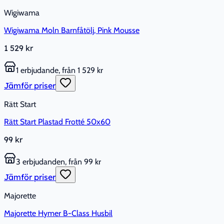
Wigiwama
Wigiwama Moln Barnfåtölj, Pink Mousse
1 529 kr
1 erbjudande, från 1 529 kr
Jämför priser
Rätt Start
Rätt Start Plastad Frotté 50x60
99 kr
3 erbjudanden, från 99 kr
Jämför priser
Majorette
Majorette Hymer B-Class Husbil