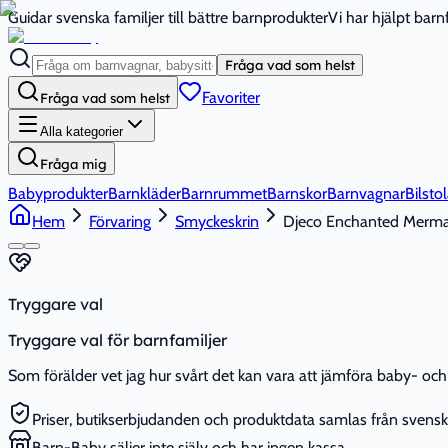
Guidar svenska familjer till bättre barnprodukter
Vi har hjälpt bar
Fråga vad som helst
Favoriter
Fråga vad som helst
Alla kategorier
Fråga mig
Babyprodukter
Barnkläder
Barnrummet
Barnskor
Barnvagnar
Bilstol
Hem
Förvaring
Smyckeskrin
Djeco Enchanted Merma
Tryggare val
Tryggare val för barnfamiljer
Som förälder vet jag hur svårt det kan vara att jämföra baby- och 
Priser, butikserbjudanden och produktdata samlas från svenska
Barn-Baby säljer inte själv och har ingen kassa.