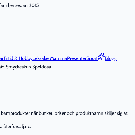
nfamiljer sedan 2015
ar
Fritid & Hobby
Leksaker
Mamma
Presenter
Sport
Blogg
id Smyckeskrin Speldosa
barnprodukter när butiker, priser och produktnamn skiljer sig åt.
 återförsäljare.