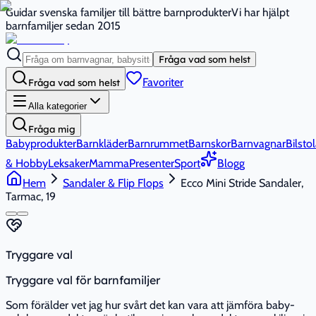
Guidar svenska familjer till bättre barnprodukter
Vi har hjälpt
barnfamiljer sedan 2015
Fråga vad som helst
Favoriter
Fråga vad som helst
Alla kategorier
Fråga mig
Babyprodukter
Barnkläder
Barnrummet
Barnskor
Barnvagnar
Bilstol
& Hobby
Leksaker
Mamma
Presenter
Sport
Blogg
Hem
Sandaler & Flip Flops
Ecco Mini Stride Sandaler,
Tarmac, 19
Tryggare val
Tryggare val för barnfamiljer
Som förälder vet jag hur svårt det kan vara att jämföra baby-