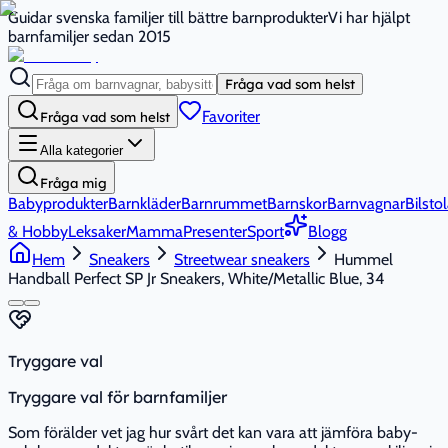
Guidar svenska familjer till bättre barnprodukter
Vi har hjälpt
barnfamiljer sedan 2015
Fråga vad som helst
Favoriter
Fråga vad som helst
Alla kategorier
Fråga mig
Babyprodukter
Barnkläder
Barnrummet
Barnskor
Barnvagnar
Bilstol
& Hobby
Leksaker
Mamma
Presenter
Sport
Blogg
Hem
Sneakers
Streetwear sneakers
Hummel
Handball Perfect SP Jr Sneakers, White/Metallic Blue, 34
Tryggare val
Tryggare val för barnfamiljer
Som förälder vet jag hur svårt det kan vara att jämföra baby-