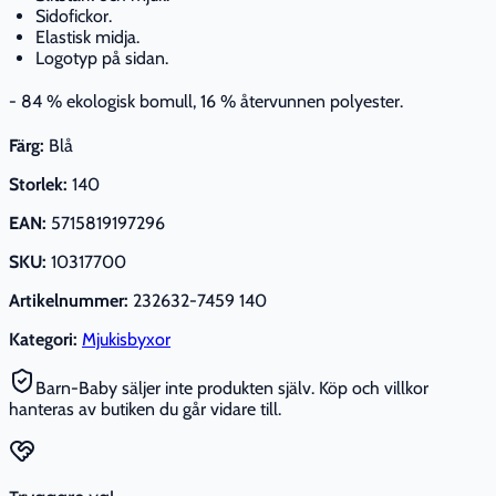
Sidofickor.
Elastisk midja.
Logotyp på sidan.
- 84 % ekologisk bomull, 16 % återvunnen polyester.
Färg:
Blå
Storlek:
140
EAN:
5715819197296
SKU:
10317700
Artikelnummer:
232632-7459 140
Kategori:
Mjukisbyxor
Barn-Baby säljer inte produkten själv. Köp och villkor
hanteras av butiken du går vidare till.