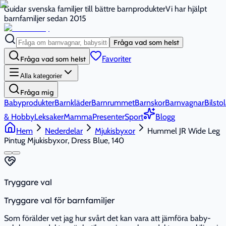
Guidar svenska familjer till bättre barnprodukter
Vi har hjälpt
barnfamiljer sedan 2015
Fråga vad som helst
Favoriter
Fråga vad som helst
Alla kategorier
Fråga mig
Babyprodukter
Barnkläder
Barnrummet
Barnskor
Barnvagnar
Bilstol
& Hobby
Leksaker
Mamma
Presenter
Sport
Blogg
Hem
Nederdelar
Mjukisbyxor
Hummel JR Wide Leg
Pintug Mjukisbyxor, Dress Blue, 140
Tryggare val
Tryggare val för barnfamiljer
Som förälder vet jag hur svårt det kan vara att jämföra baby-