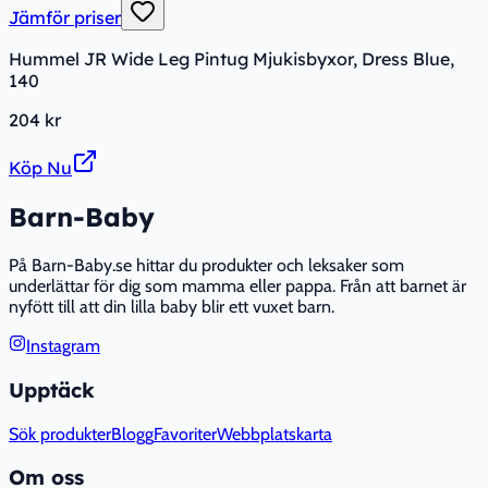
Jämför priser
Hummel JR Wide Leg Pintug Mjukisbyxor, Dress Blue,
140
204 kr
Köp Nu
Barn-Baby
På Barn-Baby.se hittar du produkter och leksaker som
underlättar för dig som mamma eller pappa. Från att barnet är
nyfött till att din lilla baby blir ett vuxet barn.
Instagram
Upptäck
Sök produkter
Blogg
Favoriter
Webbplatskarta
Om oss