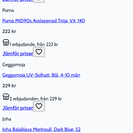
Puma
Puma MID90s Avslappnad Tröja, Vit, 140
222 kr
1 erbjudande, från 222 kr
Jämför priser
Geggamoja
Geggamoja UV-Solhatt, Blå, 4-10 mån
229 kr
2 erbjudanden, från 229 kr
Jämför priser
Joha
Joha Balaklava Merinoull, Dark Blue, 52