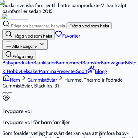
Guidar svenska familjer till bättre barnprodukter
Vi har hjälpt
barnfamiljer sedan 2015
Fråga vad som helst
Favoriter
Fråga vad som helst
Alla kategorier
Fråga mig
Babyprodukter
Barnkläder
Barnrummet
Barnskor
Barnvagnar
Bilstol
& Hobby
Leksaker
Mamma
Presenter
Sport
Blogg
Hem
Gummistövlar
Hummel Thermo Jr Fodrade
Gummistövlar, Black Iris, 31
Tryggare val
Tryggare val för barnfamiljer
Som förälder vet jag hur svårt det kan vara att jämföra baby-