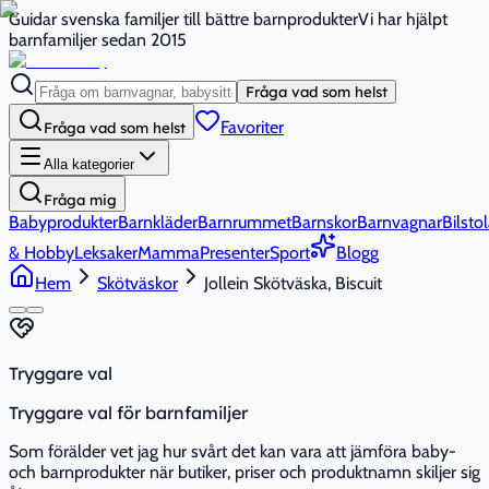
Guidar svenska familjer till bättre barnprodukter
Vi har hjälpt
barnfamiljer sedan 2015
Fråga vad som helst
Favoriter
Fråga vad som helst
Alla kategorier
Fråga mig
Babyprodukter
Barnkläder
Barnrummet
Barnskor
Barnvagnar
Bilstol
& Hobby
Leksaker
Mamma
Presenter
Sport
Blogg
Hem
Skötväskor
Jollein Skötväska, Biscuit
Tryggare val
Tryggare val för barnfamiljer
Som förälder vet jag hur svårt det kan vara att jämföra baby-
och barnprodukter när butiker, priser och produktnamn skiljer sig