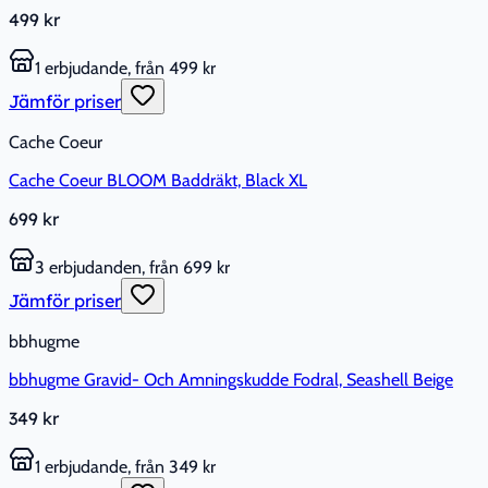
499 kr
1 erbjudande, från 499 kr
Jämför priser
Cache Coeur
Cache Coeur BLOOM Baddräkt, Black XL
699 kr
3 erbjudanden, från 699 kr
Jämför priser
bbhugme
bbhugme Gravid- Och Amningskudde Fodral, Seashell Beige
349 kr
1 erbjudande, från 349 kr