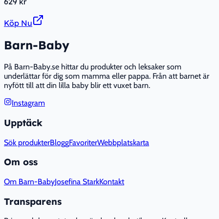
629 kr
Köp Nu
Barn-Baby
På Barn-Baby.se hittar du produkter och leksaker som
underlättar för dig som mamma eller pappa. Från att barnet är
nyfött till att din lilla baby blir ett vuxet barn.
Instagram
Upptäck
Sök produkter
Blogg
Favoriter
Webbplatskarta
Om oss
Om Barn-Baby
Josefina Stark
Kontakt
Transparens