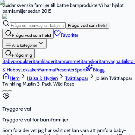
Guidar svenska familjer till bättre barnprodukter
Vi har hjälpt
barnfamiljer sedan 2015
Fråga vad som helst
Favoriter
Fråga vad som helst
Alla kategorier
Fråga mig
Babyprodukter
Barnkläder
Barnrummet
Barnskor
Barnvagnar
Bilstol
& Hobby
Leksaker
Mamma
Presenter
Sport
Blogg
Hem
Hälsa & Hygien
Tvättlappar
Jollein Tvättlappar
Twinkling Muslin 3-Pack, Wild Rose
Tryggare val
Tryggare val för barnfamiljer
Som förälder vet jag hur svårt det kan vara att jämföra baby-