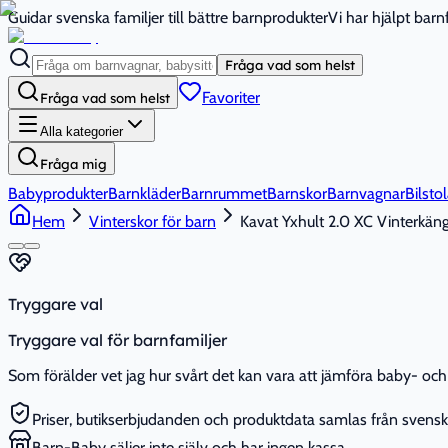
Guidar svenska familjer till bättre barnprodukter
Vi har hjälpt bar
Fråga vad som helst
Favoriter
Fråga vad som helst
Alla kategorier
Fråga mig
Babyprodukter
Barnkläder
Barnrummet
Barnskor
Barnvagnar
Bilstol
Hem
Vinterskor för barn
Kavat Yxhult 2.0 XC Vinterkängo
Tryggare val
Tryggare val för barnfamiljer
Som förälder vet jag hur svårt det kan vara att jämföra baby- och 
Priser, butikserbjudanden och produktdata samlas från svenska
Barn-Baby säljer inte själv och har ingen kassa.