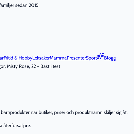
nfamiljer sedan 2015
ar
Fritid & Hobby
Leksaker
Mamma
Presenter
Sport
Blogg
r, Misty Rose, 22 - Bäst i test
barnprodukter när butiker, priser och produktnamn skiljer sig åt.
 återförsäljare.