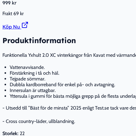
999 kr
Frakt
69 kr
Köp Nu
Produktinformation
Funktionella Yxhult 2.0 XC vinterkängor från Kavat med värmande f
Vattenavvisande.
Förstärkning i tå och häl.
Tejpade sömmar.
Dubbla kardborreband för enkel på- och avtagning.
Innersulan är uttagbar.
Yttersula i gummi för bästa möjliga grepp på de flesta underla
- Utsedd till ”Bäst för de minsta” 2025 enligt Test.se tack vare 
- Cross country-läder, ullblandning.
Storlek:
22