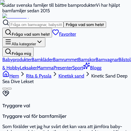
Guidar svenska familjer till bättre barnprodukter
Vi har hjälpt
barnfamiljer sedan 2015
Fråga vad som helst
Favoriter
Fråga vad som helst
Alla kategorier
Fråga mig
Babyprodukter
Barnkläder
Barnrummet
Barnskor
Barnvagnar
Bilstol
& Hobby
Leksaker
Mamma
Presenter
Sport
Blogg
Hem
Rita & Pyssla
Kinetisk sand
Kinetic Sand Deep
Sea Dive Lekset
Tryggare val
Tryggare val för barnfamiljer
Som förälder vet jag hur svårt det kan vara att jämföra baby-