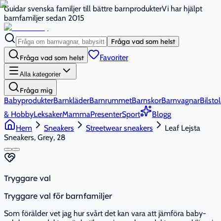
Guidar svenska familjer till bättre barnprodukter
Vi har hjälpt
barnfamiljer sedan 2015
Fråga vad som helst
Favoriter
Fråga vad som helst
Alla kategorier
Fråga mig
Babyprodukter
Barnkläder
Barnrummet
Barnskor
Barnvagnar
Bilstol
& Hobby
Leksaker
Mamma
Presenter
Sport
Blogg
Hem
Sneakers
Streetwear sneakers
Leaf Lejsta
Sneakers, Grey, 28
Tryggare val
Tryggare val för barnfamiljer
Som förälder vet jag hur svårt det kan vara att jämföra baby-