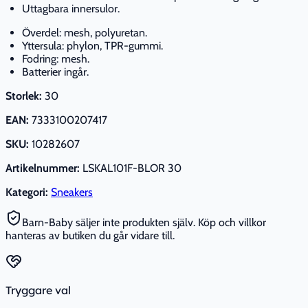
Uttagbara innersulor.
Överdel: mesh, polyuretan.
Yttersula: phylon, TPR-gummi.
Fodring: mesh.
Batterier ingår.
Storlek:
30
EAN:
7333100207417
SKU:
10282607
Artikelnummer:
LSKAL101F-BLOR 30
Kategori:
Sneakers
Barn-Baby säljer inte produkten själv. Köp och villkor
hanteras av butiken du går vidare till.
Tryggare val