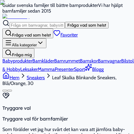
Guidar svenska familjer till bättre barnprodukter
Vi har hjälpt
barnfamiljer sedan 2015
Fråga vad som helst
Favoriter
Fråga vad som helst
Alla kategorier
Fråga mig
Babyprodukter
Barnkläder
Barnrummet
Barnskor
Barnvagnar
Bilstol
& Hobby
Leksaker
Mamma
Presenter
Sport
Blogg
Hem
Sneakers
Leaf Skalka Blinkande Sneakers,
Blå/Orange, 30
Tryggare val
Tryggare val för barnfamiljer
Som förälder vet jag hur svårt det kan vara att jämföra baby-