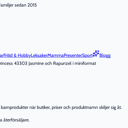
nfamiljer sedan 2015
ar
Fritid & Hobby
Leksaker
Mamma
Presenter
Sport
Blogg
incess 43303 Jasmine och Rapunzel i miniformat
barnprodukter när butiker, priser och produktnamn skiljer sig åt.
 återförsäljare.