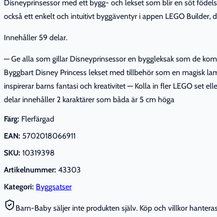
Disneyprinsessor med ett bygg- och lekset som blir en söt födels
också ett enkelt och intuitivt byggäventyr i appen LEGO Builder, 
Innehåller 59 delar.
— Ge alla som gillar Disneyprinsessor en byggleksak som de komme
Byggbart Disney Princess lekset med tillbehör som en magisk lam
inspirerar barns fantasi och kreativitet — Kolla in fler LEGO set
delar innehåller 2 karaktärer som båda är 5 cm höga
Färg:
Flerfärgad
EAN:
5702018066911
SKU:
10319398
Artikelnummer:
43303
Kategori:
Byggsatser
Barn-Baby säljer inte produkten själv. Köp och villkor hanteras 