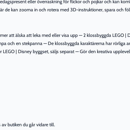
edagspresent eller överraskning för flickor och pojkar och kan ko
där de kan zooma in och rotera med 3D-instruktioner, spara och föl
r att älska att leka med eller visa upp — 2 klossbyggda LEGO | Dis
pa och en stekpanna — De klossbyggda karaktärerna har rörliga ar
 eller LEGO | Disney byggset, säljs separat — Gör den kreativa upp
av butiken du går vidare till.