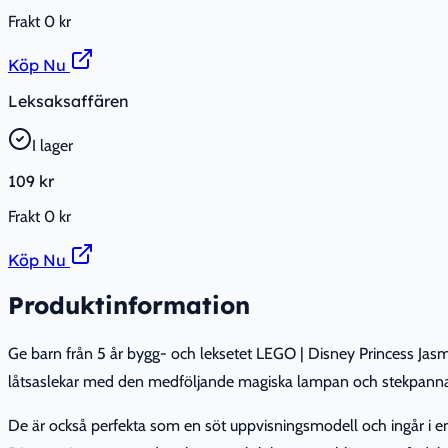
Frakt
0 kr
Köp Nu
Leksaksaffären
I lager
109 kr
Frakt
0 kr
Köp Nu
Produktinformation
Ge barn från 5 år bygg- och leksetet LEGO | Disney Princess Jasm
låtsaslekar med den medföljande magiska lampan och stekpannan. Va
De är också perfekta som en söt uppvisningsmodell och ingår i en