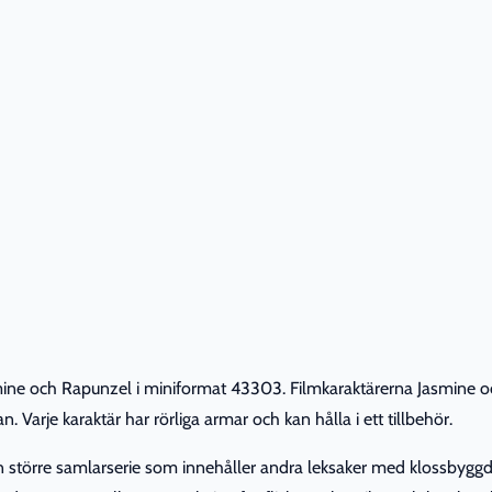
ine och Rapunzel i miniformat 43303. Filmkaraktärerna Jasmine och
rje karaktär har rörliga armar och kan hålla i ett tillbehör.
 större samlarserie som innehåller andra leksaker med klossbyggda D