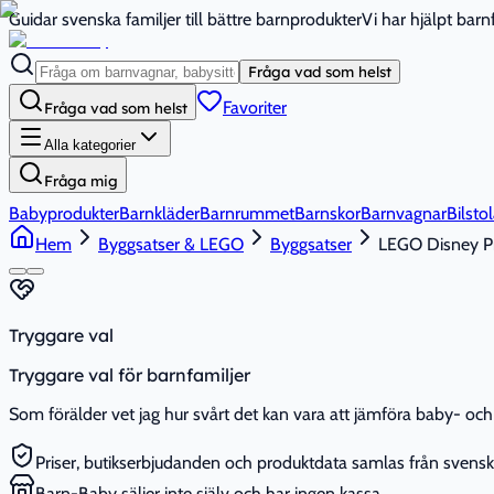
Guidar svenska familjer till bättre barnprodukter
Vi har hjälpt bar
Fråga vad som helst
Favoriter
Fråga vad som helst
Alla kategorier
Fråga mig
Babyprodukter
Barnkläder
Barnrummet
Barnskor
Barnvagnar
Bilstol
Hem
Byggsatser & LEGO
Byggsatser
LEGO Disney Pr
Tryggare val
Tryggare val för barnfamiljer
Som förälder vet jag hur svårt det kan vara att jämföra baby- och 
Priser, butikserbjudanden och produktdata samlas från svenska
Barn-Baby säljer inte själv och har ingen kassa.