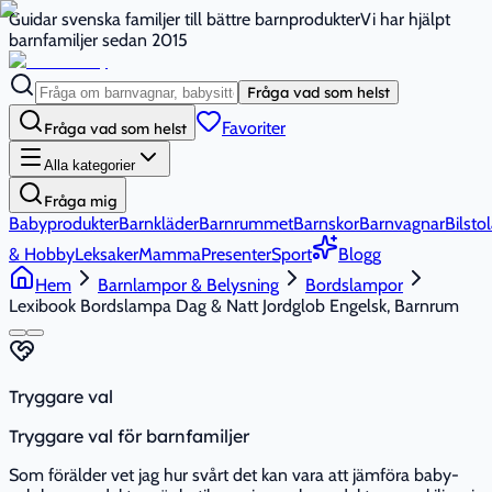
Guidar svenska familjer till bättre barnprodukter
Vi har hjälpt
barnfamiljer sedan 2015
Fråga vad som helst
Favoriter
Fråga vad som helst
Alla kategorier
Fråga mig
Babyprodukter
Barnkläder
Barnrummet
Barnskor
Barnvagnar
Bilstol
& Hobby
Leksaker
Mamma
Presenter
Sport
Blogg
Hem
Barnlampor & Belysning
Bordslampor
Lexibook Bordslampa Dag & Natt Jordglob Engelsk, Barnrum
Tryggare val
Tryggare val för barnfamiljer
Som förälder vet jag hur svårt det kan vara att jämföra baby-