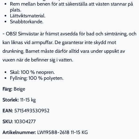
Rem mellan benen för att säkerställa att västen stannar på
plats.
Lättviktsmaterial.
Snabbtorkande.
- OBS! Simvästar är främst avsedda för bad och simträning, och
kan liknas vid armpuffar. De garanterar inte skydd mot
drunkning. Barnet måste därför alltid vara under uppsikt av
vuxen när de befinner sig i vatten.
Skal: 100 % neopren.
Fyllning: 100 % polyeten.
Färg:
Beige
Storlek:
11-15 kg
EAN:
5715493530952
SKU:
10304277
Artikelnummer:
LW19588-2618 11-15 KG