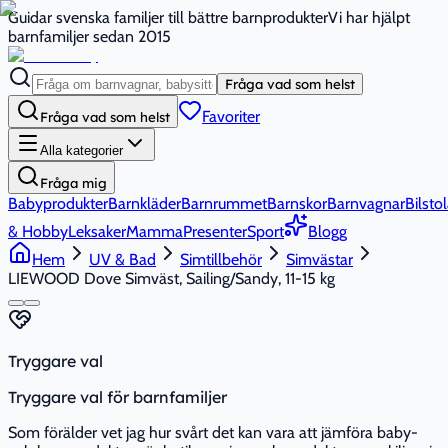
Guidar svenska familjer till bättre barnprodukter
Vi har hjälpt
barnfamiljer sedan 2015
Fråga vad som helst
Favoriter
Fråga vad som helst
Alla kategorier
Fråga mig
Babyprodukter
Barnkläder
Barnrummet
Barnskor
Barnvagnar
Bilstol
& Hobby
Leksaker
Mamma
Presenter
Sport
Blogg
Hem
UV & Bad
Simtillbehör
Simvästar
LIEWOOD Dove Simväst, Sailing/Sandy, 11-15 kg
Tryggare val
Tryggare val för barnfamiljer
Som förälder vet jag hur svårt det kan vara att jämföra baby-