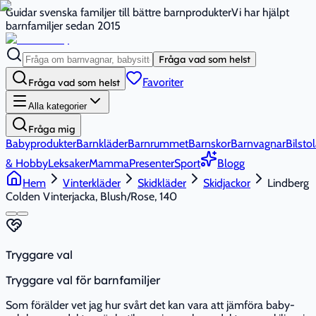
Guidar svenska familjer till bättre barnprodukter
Vi har hjälpt
barnfamiljer sedan 2015
Fråga vad som helst
Favoriter
Fråga vad som helst
Alla kategorier
Fråga mig
Babyprodukter
Barnkläder
Barnrummet
Barnskor
Barnvagnar
Bilstol
& Hobby
Leksaker
Mamma
Presenter
Sport
Blogg
Hem
Vinterkläder
Skidkläder
Skidjackor
Lindberg
Colden Vinterjacka, Blush/Rose, 140
Tryggare val
Tryggare val för barnfamiljer
Som förälder vet jag hur svårt det kan vara att jämföra baby-