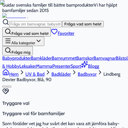
Guidar svenska familjer till bättre barnprodukter
Vi har hjälpt
barnfamiljer sedan 2015
Fråga vad som helst
Favoriter
Fråga vad som helst
Alla kategorier
Fråga mig
Babyprodukter
Barnkläder
Barnrummet
Barnskor
Barnvagnar
Bilstol
& Hobby
Leksaker
Mamma
Presenter
Sport
Blogg
Hem
UV & Bad
Badkläder
Badbyxor
Lindberg
Dexter Badbyxor, Blå, 90
Tryggare val
Tryggare val för barnfamiljer
Som förälder vet jag hur svårt det kan vara att jämföra baby-