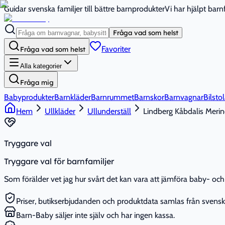
Guidar svenska familjer till bättre barnprodukter
Vi har hjälpt bar
Fråga vad som helst
Favoriter
Fråga vad som helst
Alla kategorier
Fråga mig
Babyprodukter
Barnkläder
Barnrummet
Barnskor
Barnvagnar
Bilstol
Hem
Ullkläder
Ullunderställ
Lindberg Kåbdalis Meri
Tryggare val
Tryggare val för barnfamiljer
Som förälder vet jag hur svårt det kan vara att jämföra baby- och 
Priser, butikserbjudanden och produktdata samlas från svenska
Barn-Baby säljer inte själv och har ingen kassa.