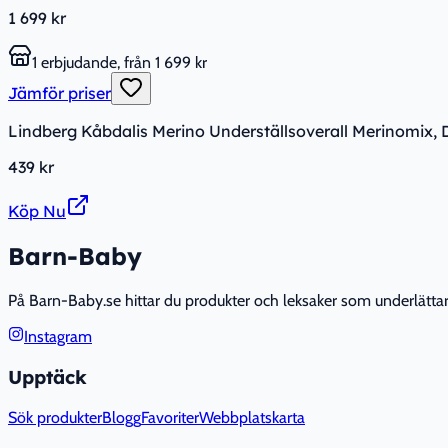
1 699 kr
1 erbjudande, från 1 699 kr
Jämför priser
Lindberg Kåbdalis Merino Underställsoverall Merinomix, 
439 kr
Köp Nu
Barn-Baby
På Barn-Baby.se hittar du produkter och leksaker som underlättar fö
Instagram
Upptäck
Sök produkter
Blogg
Favoriter
Webbplatskarta