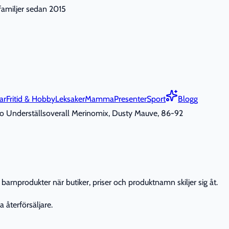
nfamiljer sedan 2015
ar
Fritid & Hobby
Leksaker
Mamma
Presenter
Sport
Blogg
no Underställsoverall Merinomix, Dusty Mauve, 86-92
barnprodukter när butiker, priser och produktnamn skiljer sig åt.
 återförsäljare.