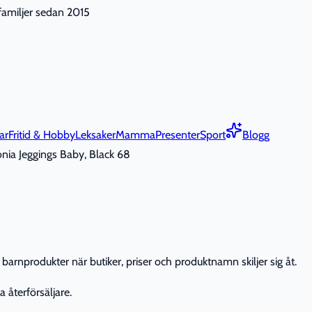
nfamiljer sedan 2015
ar
Fritid & Hobby
Leksaker
Mamma
Presenter
Sport
Blogg
nia Jeggings Baby, Black 68
barnprodukter när butiker, priser och produktnamn skiljer sig åt.
 återförsäljare.