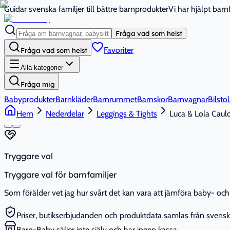
Guidar svenska familjer till bättre barnprodukter
Vi har hjälpt bar
Fråga vad som helst
Favoriter
Fråga vad som helst
Alla kategorier
Fråga mig
Babyprodukter
Barnkläder
Barnrummet
Barnskor
Barnvagnar
Bilstol
Hem
Nederdelar
Leggings & Tights
Luca & Lola Caulo
Tryggare val
Tryggare val för barnfamiljer
Som förälder vet jag hur svårt det kan vara att jämföra baby- och 
Priser, butikserbjudanden och produktdata samlas från svenska
Barn-Baby säljer inte själv och har ingen kassa.