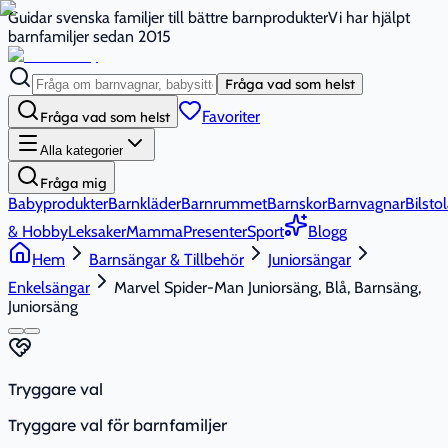
Guidar svenska familjer till bättre barnprodukter
Vi har hjälpt
barnfamiljer sedan 2015
Fråga vad som helst
Favoriter
Fråga vad som helst
Alla kategorier
Fråga mig
Babyprodukter
Barnkläder
Barnrummet
Barnskor
Barnvagnar
Bilstol
& Hobby
Leksaker
Mamma
Presenter
Sport
Blogg
Hem
Barnsängar & Tillbehör
Juniorsängar
Enkelsängar
Marvel Spider-Man Juniorsäng, Blå, Barnsäng,
Juniorsäng
Tryggare val
Tryggare val för barnfamiljer